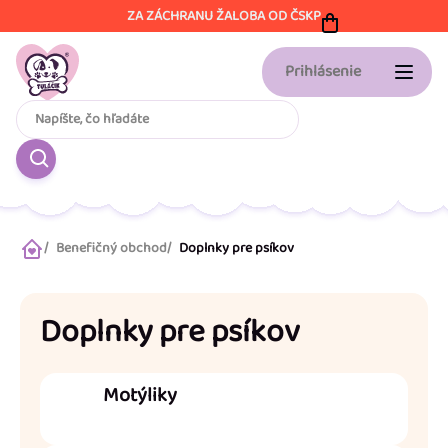
Prejsť
ZA ZÁCHRANU ŽALOBA OD ČSKP
na
obsah
Prihlásenie
Benefičný obchod
Doplnky pre psíkov
Domov
Doplnky pre psíkov
Motýliky