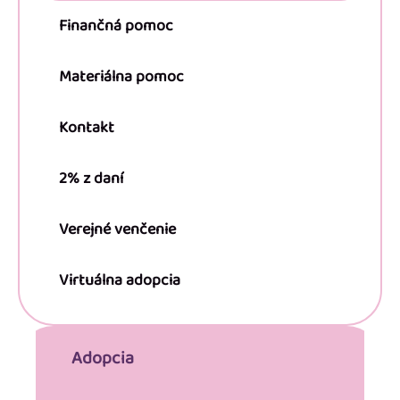
v
Finančná pomoc
k
y
Materiálna pomoc
v
ý
Kontakt
p
2% z daní
i
s
Verejné venčenie
u
Virtuálna adopcia
Adopcia