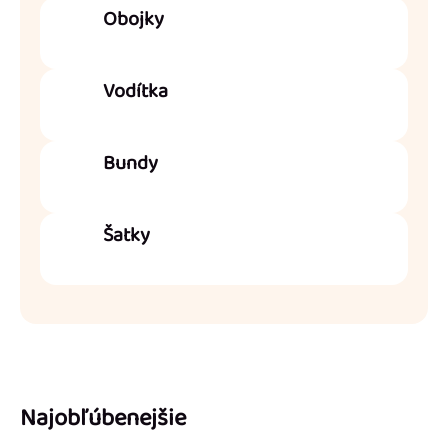
Obojky
Vodítka
Bundy
Šatky
V
Najobľúbenejšie
ý