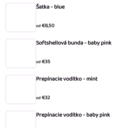
Šatka - blue
p
i
s
€8,50
od
p
r
Softshellová bunda - baby pink
o
d
€35
od
u
k
Prepínacie vodítko - mint
t
o
€32
od
v
Prepínacie vodítko - baby pink