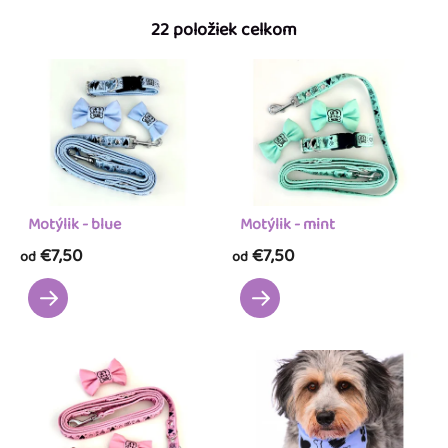
d
22
položiek celkom
e
n
i
e
p
r
o
Motýlik - blue
Motýlik - mint
d
€7,50
€7,50
od
od
u
k
t
o
v