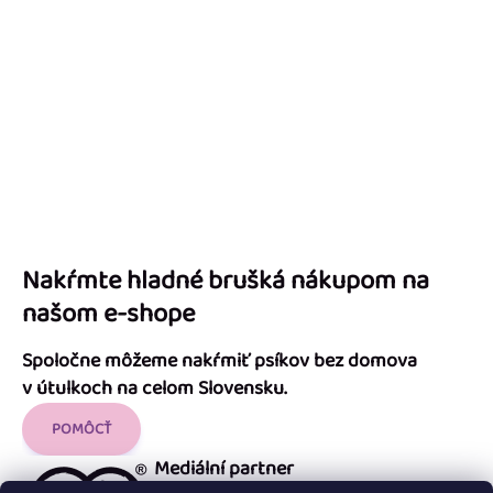
Nakŕmte hladné brušká nákupom na
našom e-shope
Spoločne môžeme nakŕmiť psíkov bez domova
v útulkoch na celom Slovensku.
POMÔCŤ
Mediální partner