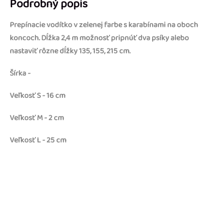
Podrobný popis
Prepínacie vodítko v zelenej farbe s karabínami na oboch
koncoch. Dĺžka 2,4 m možnosť pripnúť dva psíky alebo
nastaviť rôzne dĺžky 135, 155, 215 cm.
Šírka -
Veľkosť S - 16 cm
Veľkosť M - 2 cm
Veľkosť L - 25 cm
Buďte prvý, kto napíše príspevok k tejto položke.
PRIDAŤ KOMENTÁR