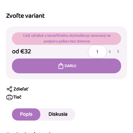
Zvoľte variant
Celý výťažok z benefičného obchodíka je venovaný na
podporu psíkov bez domova
od
€32
DARUJ
Zdieľať
Tlač
Popis
Diskusia