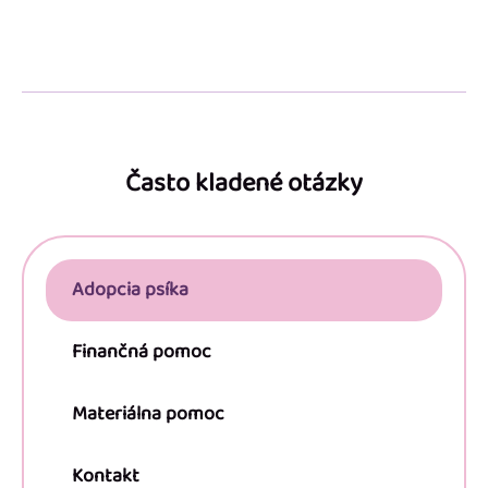
Z
á
p
Často kladené otázky
ä
t
i
Adopcia psíka
e
Finančná pomoc
Materiálna pomoc
Kontakt