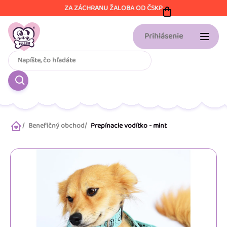
Prejsť
ZA ZÁCHRANU ŽALOBA OD ČSKP
na
obsah
Prihlásenie
Benefičný obchod
Prepínacie vodítko - mint
Domov