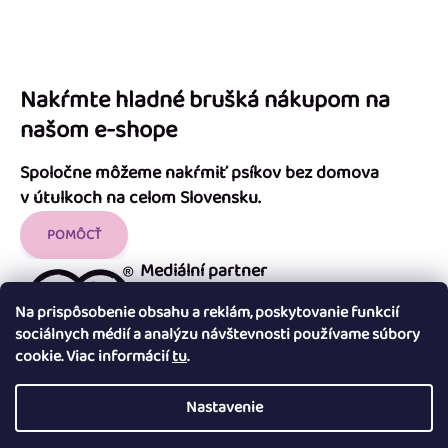
Nakŕmte hladné brušká nákupom na
našom e-shope
Spoločne môžeme nakŕmiť psíkov bez domova
v útulkoch na celom Slovensku.
POMÔCŤ
Mediální partner
Na prispôsobenie obsahu a reklám, poskytovanie funkcií
sociálnych médií a analýzu návštevnosti používame súbory
cookie. Viac informácií
tu
.
Nastavenie
Copyright 2026
Útulok Tuláčik
. Všetky práva vyhradené.
Upraviť