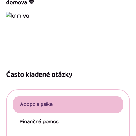
domova 💜
Z
á
p
Často kladené otázky
ä
t
i
Adopcia psíka
e
Finančná pomoc