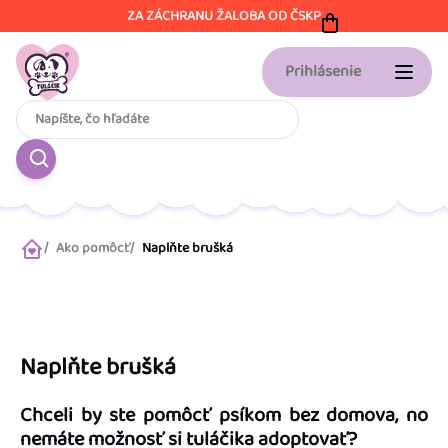
Prejsť
ZA ZÁCHRANU ŽALOBA OD ČSKP
na
obsah
Prihlásenie
Ako pomôcť
Naplňte brušká
Domov
Naplňte brušká
Chceli by ste pomôcť psíkom bez domova, no
nemáte možnosť si tuláčika adoptovať?