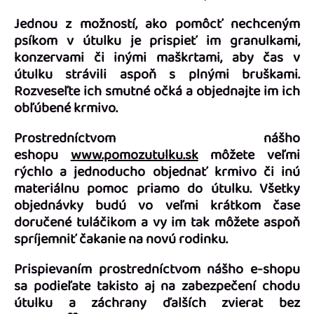
Jednou z možností, ako pomôcť nechceným
psíkom v útulku je prispieť im granulkami,
konzervami či inými maškrtami, aby čas v
útulku strávili aspoň s plnými bruškami.
Rozveseľte ich smutné očká a objednajte im ich
obľúbené krmivo.
Prostredníctvom nášho
eshopu
www.pomozutulku.sk
môžete veľmi
rýchlo a jednoducho objednať krmivo či inú
materiálnu pomoc priamo do útulku. Všetky
objednávky budú vo veľmi krátkom čase
doručené tuláčikom a vy im tak môžete aspoň
spríjemniť čakanie na novú rodinku.
Prispievaním prostredníctvom nášho e-shopu
sa podieľate takisto aj na zabezpečení chodu
útulku a záchrany ďalších zvierat bez