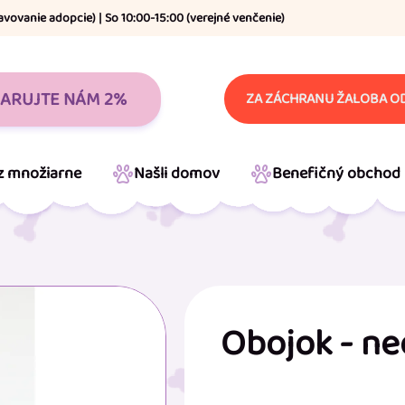
avovanie adopcie) | So 10:00-15:00 (verejné venčenie)
ARUJTE NÁM 2%
ZA ZÁCHRANU ŽALOBA OD
 z množiarne
Našli domov
Benefičný obchod
Obojok - ne