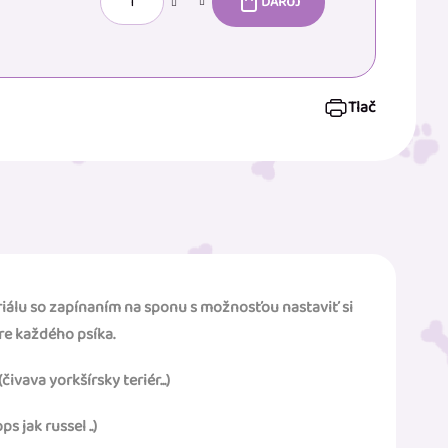
DARUJ
Tlač
álu so zapínaním na sponu s možnosťou nastaviť si
re každého psíka.
vava yorkšírsky teriér...)
 jak russel ..)