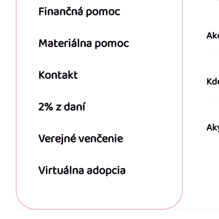
e
Finančná pomoc
Ak
Materiálna pomoc
Kontakt
Kd
2% z daní
Ak
Verejné venčenie
Virtuálna adopcia