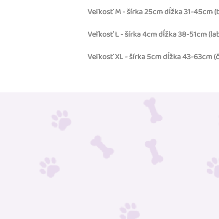
Veľkosť M - šírka 25cm dĺžka 31-45cm (bíg
Veľkosť L - šírka 4cm dĺžka 38-51cm (lab
Veľkosť XL - šírka 5cm dĺžka 43-63cm (ču