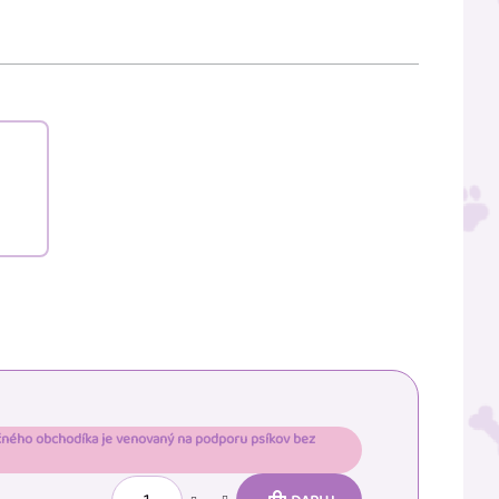
čného obchodíka je venovaný na podporu psíkov bez