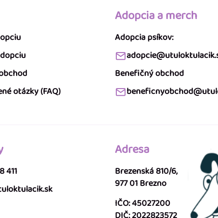
Adopcia a merch
dopciu
Adopcia psíkov:
adopciu
adopcie@utuloktulacik.
 obchod
Benefičný obchod
ené otázky (FAQ)
beneficnyobchod@utulo
y
Adresa
8 411
Brezenská 810/6,
977 01 Brezno
uloktulacik.sk
IČO: 45027200
DIČ: 2022823572