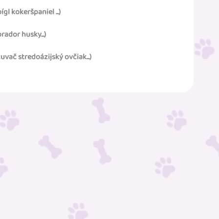
l kokeršpaniel ...)
rador husky...)
vač stredoázijský ovčiak...)