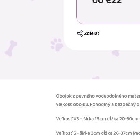
od
€22
Zdieľať
Obojok z pevného vodeodolného materi
veľkosť obojku. Pohodlný a bezpečný p
Veľkosť XS - šírka 16cm dĺžka 20-30cm (či
Veľkosť S - šírka 2cm dĺžka 26-37cm (mops