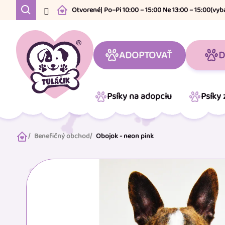
Prejsť
Otvorené
| Po–Pi 10:00 – 15:00 Ne 13:00 – 15:00
(vyb
na
obsah
ADOPTOVAŤ
D
Psíky na adopciu
Psíky
Benefičný obchod
Obojok - neon pink
Domov