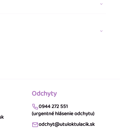
Odchyty
0944 272 551
(urgentné hlásenie odchytu)
sk
odchyt@utuloktulacik.sk