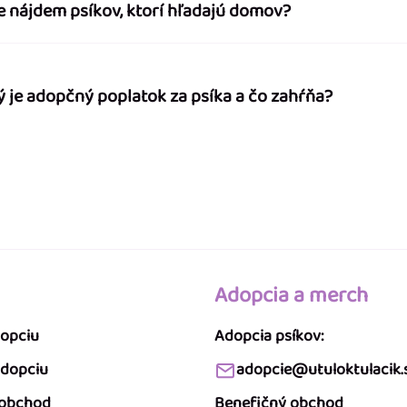
e nájdem psíkov, ktorí hľadajú domov?
ý je adopčný poplatok za psíka a čo zahŕňa?
Adopcia a merch
dopciu
Adopcia psíkov:
adopciu
adopcie@utuloktulacik.
 obchod
Benefičný obchod