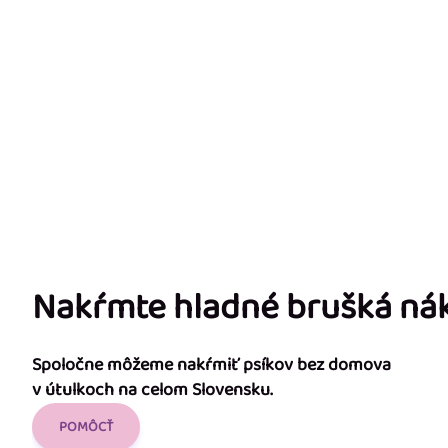
Nakŕmte hladné brušká n
Spoločne môžeme nakŕmiť psíkov bez domova
v útulkoch na celom Slovensku.
POMÔCŤ