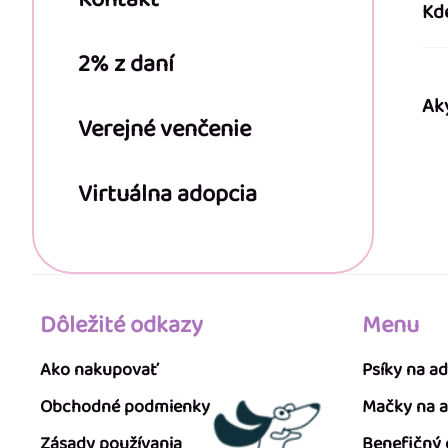
Kd
2% z daní
Ak
Verejné venčenie
Virtuálna adopcia
Dôležité odkazy
Menu
Ako nakupovať
Psíky na a
Obchodné podmienky
Mačky na 
Zásady používania
Benefičný