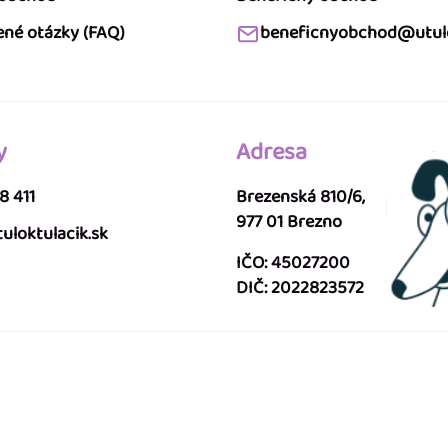
ené otázky (FAQ)
beneficnyobchod@utulo
y
Adresa
8 411
Brezenská 810/6,
977 01 Brezno
uloktulacik.sk
IČO: 45027200
DIČ: 2022823572