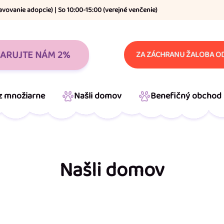
avovanie adopcie) | So 10:00-15:00 (verejné venčenie)
ARUJTE NÁM 2%
ZA ZÁCHRANU ŽALOBA OD
 z množiarne
Našli domov
Benefičný obchod
Našli domov