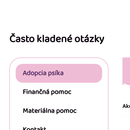
Z
á
p
Často kladené otázky
ä
t
Adopcia psíka
i
e
Finančná pomoc
Ak
Materiálna pomoc
Kontakt