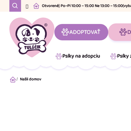
Prejsť
Otvorené
| Po–Pi 10:00 – 15:00 Ne 13:00 – 15:00
(vyb
na
obsah
ADOPTOVAŤ
D
Psíky na adopciu
Psíky
Našli domov
Domov