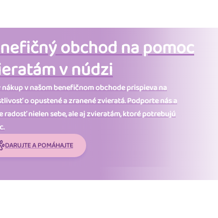
nefičný obchod na pomoc
ieratám v núdzi
 nákup v našom benefičnom obchode prispieva na
stlivosť o opustené a zranené zvieratá. Podporte nás a
 radosť nielen sebe, ale aj zvieratám, ktoré potrebujú
c.
DARUJTE A POMÁHAJTE