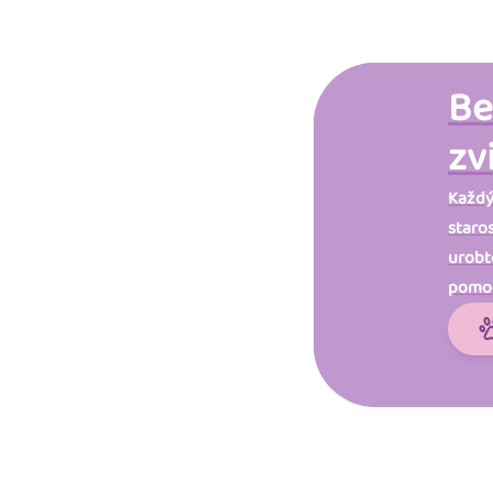
Be
zv
Každý
staro
urobte
pomo