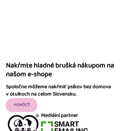
Nakŕmte hladné brušká nákupom na
našom e-shope
Spoločne môžeme nakŕmiť psíkov bez domova
v útulkoch na celom Slovensku.
POMÔCŤ
Mediální partner