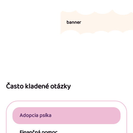
banner
Z
á
p
Často kladené otázky
ä
t
i
Adopcia psíka
e
Finančná pomoc