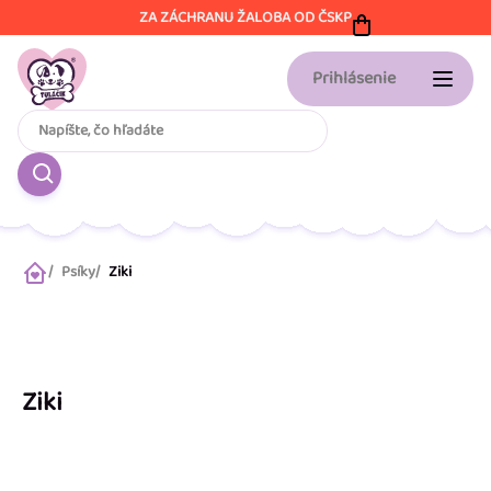
Prejsť
ZA ZÁCHRANU ŽALOBA OD ČSKP
na
obsah
Prihlásenie
Psíky
Ziki
Domov
Ziki