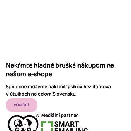
Nakŕmte hladné brušká nákupom na
našom e-shope
Spoločne môžeme nakŕmiť psíkov bez domova
v útulkoch na celom Slovensku.
POMÔCŤ
Mediální partner