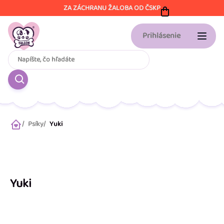
Prejsť
ZA ZÁCHRANU ŽALOBA OD ČSKP
na
obsah
Prihlásenie
Psíky
Yuki
Domov
Yuki