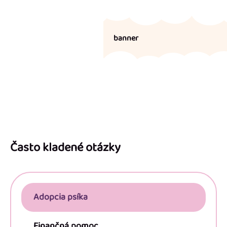
banner
Z
á
p
Často kladené otázky
ä
t
i
Adopcia psíka
e
Finančná pomoc