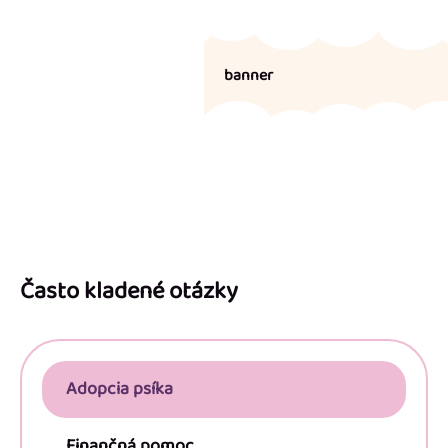
banner
Z
á
p
Často kladené otázky
ä
t
i
Adopcia psíka
e
Finančná pomoc