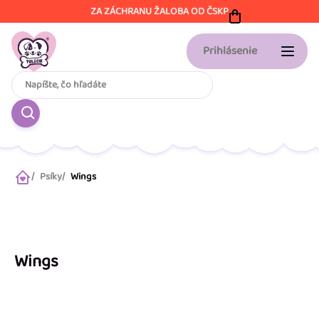
Prejsť
ZA ZÁCHRANU ŽALOBA OD ČSKP
na
obsah
Prihlásenie
Psíky
Wings
Domov
Wings