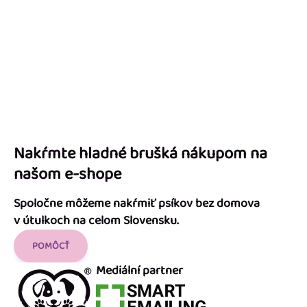
Nakŕmte hladné brušká nákupom na
našom e-shope
Spoločne môžeme nakŕmiť psíkov bez domova
v útulkoch na celom Slovensku.
POMÔCŤ
Mediální partner