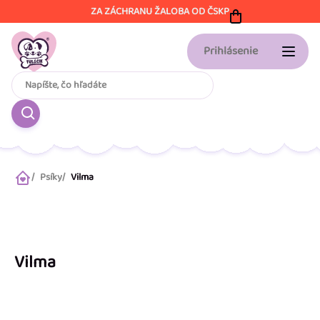
Prejsť
ZA ZÁCHRANU ŽALOBA OD ČSKP
na
obsah
Prihlásenie
Psíky
Vilma
Domov
Vilma