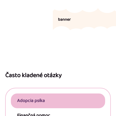
banner
Z
á
p
Často kladené otázky
ä
t
i
Adopcia psíka
e
Finančná pomoc