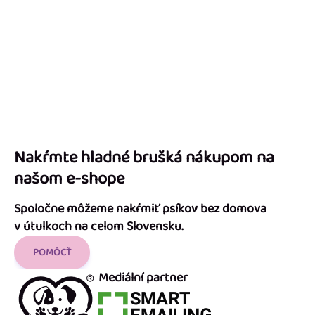
Nakŕmte hladné brušká nákupom na
našom e-shope
Spoločne môžeme nakŕmiť psíkov bez domova
v útulkoch na celom Slovensku.
POMÔCŤ
Mediální partner