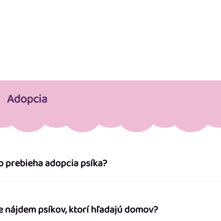
Adopcia
o prebieha adopcia psíka?
e nájdem psíkov, ktorí hľadajú domov?