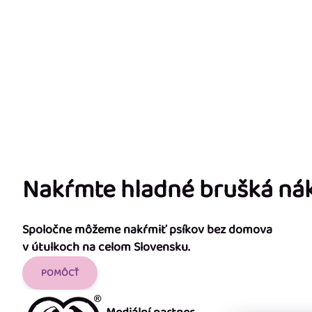
Nakŕmte hladné brušká n
Spoločne môžeme nakŕmiť psíkov bez domova
v útulkoch na celom Slovensku.
POMÔCŤ