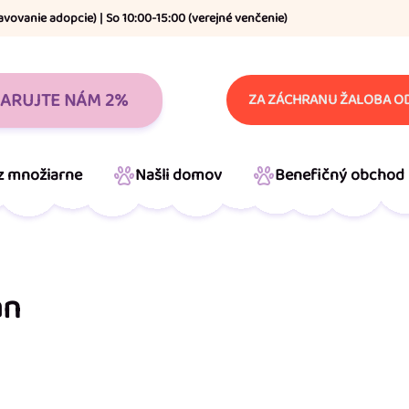
avovanie adopcie) | So 10:00-15:00 (verejné venčenie)
ARUJTE NÁM 2%
ZA ZÁCHRANU ŽALOBA OD
 z množiarne
Našli domov
Benefičný obchod
an