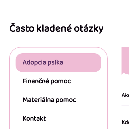
Z
á
p
Často kladené otázky
ä
t
Adopcia psíka
i
e
Finančná pomoc
Ak
Materiálna pomoc
Kontakt
Kd