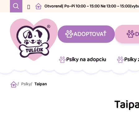
Prejsť
Otvorené
| Po–Pi 10:00 – 15:00 Ne 13:00 – 15:00
(vyb
na
obsah
ADOPTOVAŤ
D
Psíky na adopciu
Psíky
Psíky
Taipan
Domov
Taip