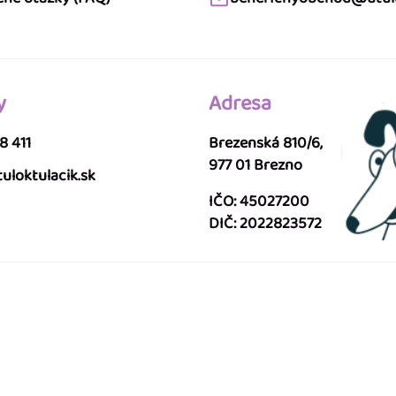
y
Adresa
8 411
Brezenská 810/6,
977 01 Brezno
uloktulacik.sk
IČO: 45027200
DIČ: 2022823572