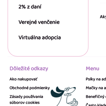
2% z daní
Ak
Verejné venčenie
Virtuálna adopcia
Dôležité odkazy
Menu
Ako nakupovať
Psíky na a
Obchodné podmienky
Mačky na 
Zásady používania
Benefičný
súborov cookies
Často klad