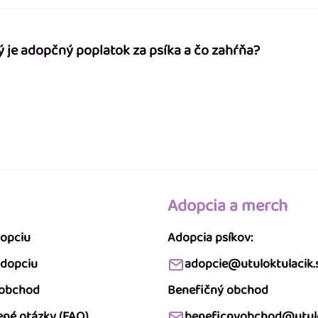
ý je adopčný poplatok za psíka a čo zahŕňa?
Adopcia a merch
dopciu
Adopcia psíkov:
adopciu
adopcie@utuloktulacik.
 obchod
Benefičný obchod
ené otázky (FAQ)
beneficnyobchod@utulo