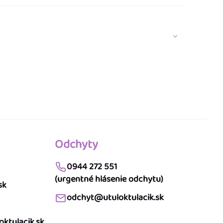
Odchyty
0944 272 551
(urgentné hlásenie odchytu)
sk
odchyt@utuloktulacik.sk
ktulacik.sk