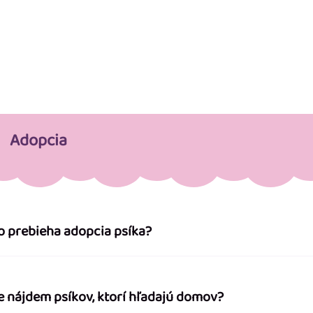
Adopcia
o prebieha adopcia psíka?
e nájdem psíkov, ktorí hľadajú domov?