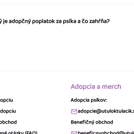
ý je adopčný poplatok za psíka a čo zahŕňa?
Adopcia a merch
dopciu
Adopcia psíkov:
adopciu
adopcie@utuloktulacik.
 obchod
Benefičný obchod
ené otázky (FAQ)
beneficnyobchod@utulo