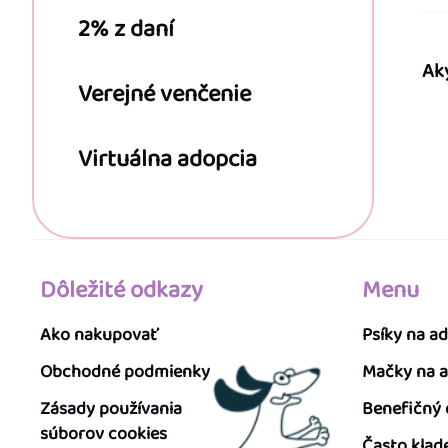
2% z daní
Ak
Verejné venčenie
Virtuálna adopcia
Dôležité odkazy
Menu
Ako nakupovať
Psíky na a
Obchodné podmienky
Mačky na 
Zásady používania
Benefičný
súborov cookies
Často klad