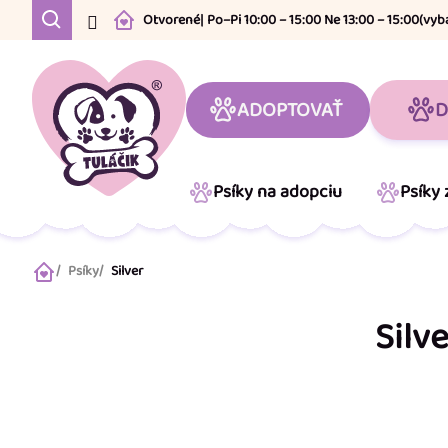
Prejsť
Otvorené
| Po–Pi 10:00 – 15:00 Ne 13:00 – 15:00
(vyb
na
obsah
ADOPTOVAŤ
D
Psíky na adopciu
Psíky
Psíky
Silver
Domov
Silv