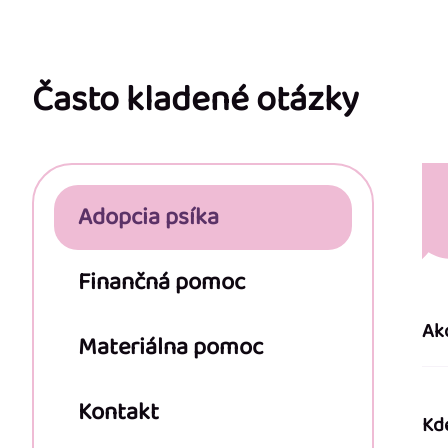
Z
á
p
Často kladené otázky
ä
t
Adopcia psíka
i
e
Finančná pomoc
Ak
Materiálna pomoc
Kontakt
Kd