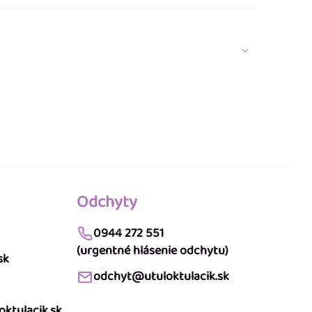
Odchyty
0944 272 551
(urgentné hlásenie odchytu)
sk
odchyt@utuloktulacik.sk
ktulacik.sk