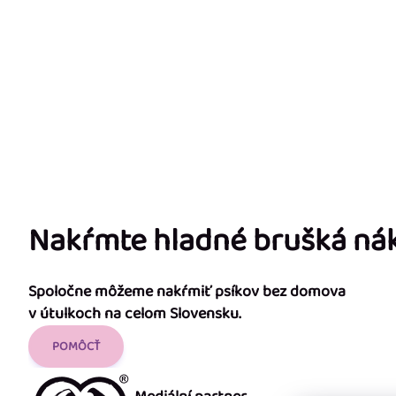
Nakŕmte hladné brušká n
Spoločne môžeme nakŕmiť psíkov bez domova
v útulkoch na celom Slovensku.
POMÔCŤ