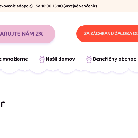
avovanie adopcie) | So 10:00-15:00 (verejné venčenie)
ARUJTE NÁM 2%
ZA ZÁCHRANU ŽALOBA OD
 z množiarne
Našli domov
Benefičný obchod
er