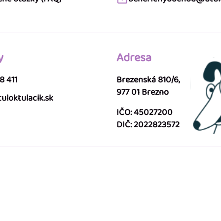
y
Adresa
8 411
Brezenská 810/6,
977 01 Brezno
uloktulacik.sk
IČO: 45027200
DIČ: 2022823572