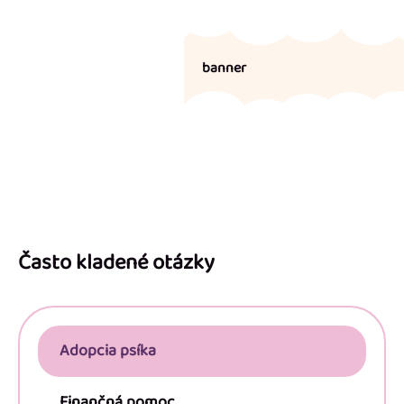
banner
Z
á
p
Často kladené otázky
ä
t
i
Adopcia psíka
e
Finančná pomoc