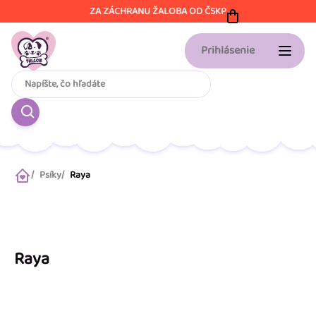
Prejsť
ZA ZÁCHRANU ŽALOBA OD ČSKP
na
obsah
Prihlásenie
Psíky
Raya
Domov
Raya