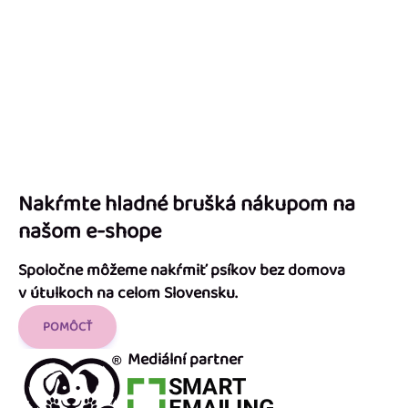
Nakŕmte hladné brušká nákupom na
našom e-shope
Spoločne môžeme nakŕmiť psíkov bez domova
v útulkoch na celom Slovensku.
POMÔCŤ
Mediální partner