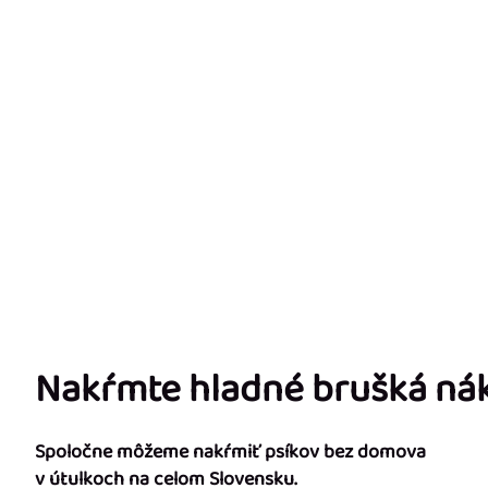
Nakŕmte hladné brušká n
Spoločne môžeme nakŕmiť psíkov bez domova
v útulkoch na celom Slovensku.