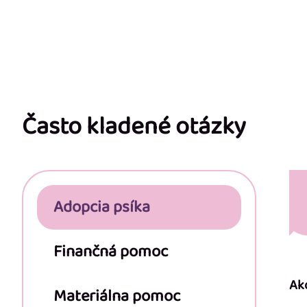
Z
á
p
Často kladené otázky
ä
t
Adopcia psíka
i
e
Finančná pomoc
Ak
Materiálna pomoc