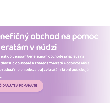
nefičný obchod na pomoc
ieratám v núdzi
 nákup v našom benefičnom obchode prispieva na
stlivosť o opustené a zranené zvieratá. Podporte nás a
 radosť nielen sebe, ale aj zvieratám, ktoré potrebujú
c.
DARUJTE A POMÁHAJTE