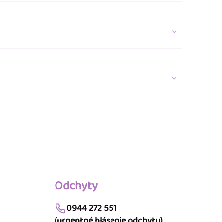
Odchyty
0944 272 551
(urgentné hlásenie odchytu)