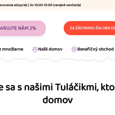
avovanie adopcie) | So 10:00-15:00 (verejné venčenie)
ARUJTE NÁM 2%
ZA ZÁCHRANU ŽALOBA OD
 z množiarne
Našli domov
Benefičný obchod
sa s našimi Tuláčikmi, kto
domov