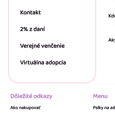
Kontakt
Kd
2% z daní
Ak
Verejné venčenie
Virtuálna adopcia
Dôležité odkazy
Menu
Ako nakupovať
Psíky na a