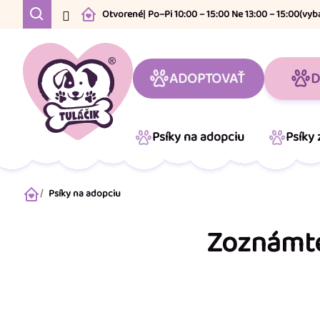
Prejsť
Otvorené
| Po–Pi 10:00 – 15:00 Ne 13:00 – 15:00
(vyb
na
obsah
ADOPTOVAŤ
D
Psíky na adopciu
Psíky
Psíky na adopciu
Domov
Zoznámte 