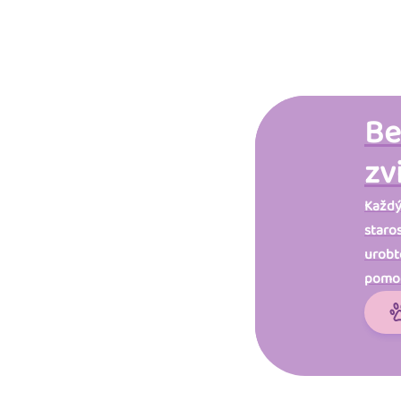
Be
zv
Každý
staro
urobte
pomo