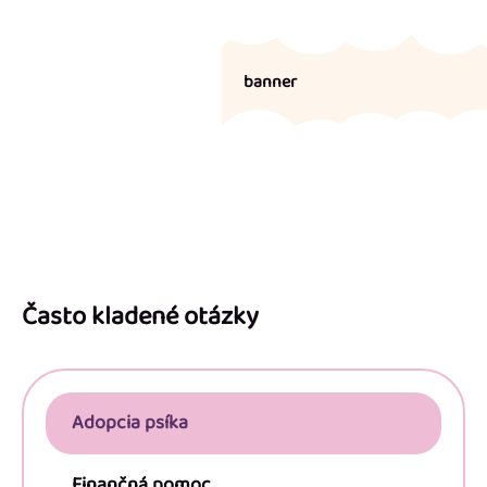
banner
Z
á
p
Často kladené otázky
ä
t
i
Adopcia psíka
e
Finančná pomoc