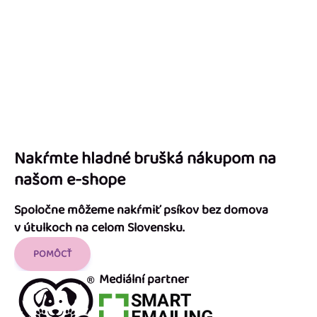
Nakŕmte hladné brušká nákupom na
našom e-shope
Spoločne môžeme nakŕmiť psíkov bez domova
v útulkoch na celom Slovensku.
POMÔCŤ
Mediální partner