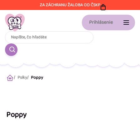
Prejsť
ZA ZÁCHRANU ŽALOBA OD ČSKP
na
obsah
Prihlásenie
Psíky
Poppy
Domov
Poppy