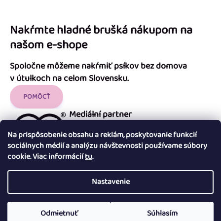
Nakŕmte hladné brušká nákupom na
našom e-shope
Spoločne môžeme nakŕmiť psíkov bez domova
v útulkoch na celom Slovensku.
POMÔCŤ
Mediální partner
Na prispôsobenie obsahu a reklám, poskytovanie funkcií
sociálnych médií a analýzu návštevnosti používame súbory
cookie. Viac informácií
tu
.
Nastavenie
Copyright 2026
Útulok Tuláčik
. Všetky práva vyhradené.
Upraviť
nastavenie cookies
Odmietnuť
Súhlasím