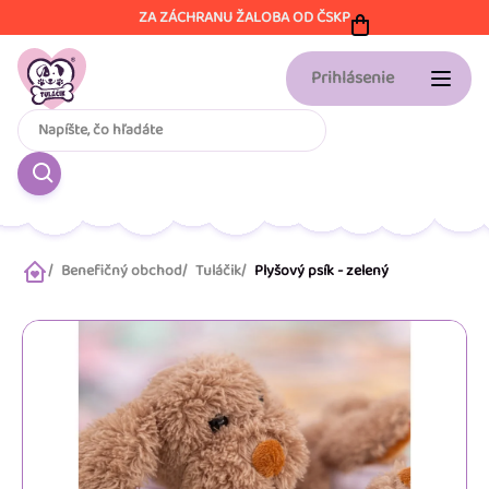
Prejsť
ZA ZÁCHRANU ŽALOBA OD ČSKP
na
obsah
Prihlásenie
Benefičný obchod
Tuláčik
Plyšový psík - zelený
Domov