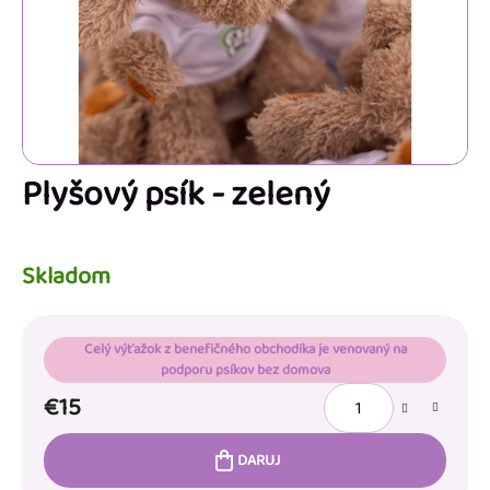
Plyšový psík - zelený
Skladom
Celý výťažok z benefičného obchodíka je venovaný na
podporu psíkov bez domova
€15
DARUJ