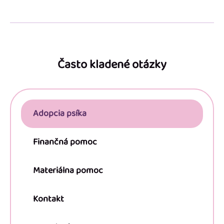
Z
á
p
Často kladené otázky
ä
t
i
Adopcia psíka
e
Finančná pomoc
Materiálna pomoc
Kontakt