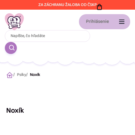
Prejsť
ZA ZÁCHRANU ŽALOBA OD ČSKP
na
obsah
Prihlásenie
Psíky
Noxík
Domov
Noxík