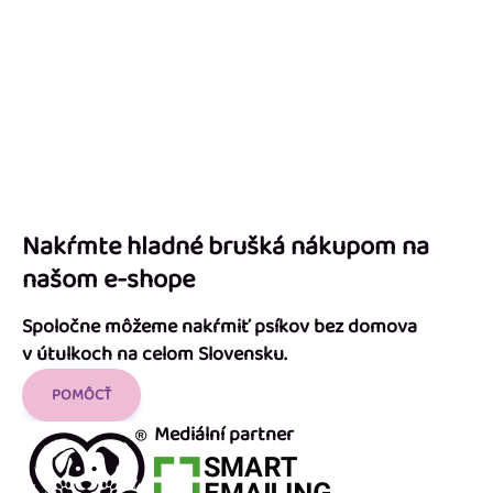
Nakŕmte hladné brušká nákupom na
našom e-shope
Spoločne môžeme nakŕmiť psíkov bez domova
v útulkoch na celom Slovensku.
POMÔCŤ
Mediální partner