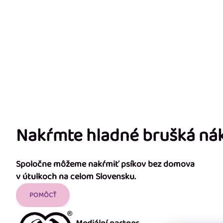
Nakŕmte hladné brušká n
Spoločne môžeme nakŕmiť psíkov bez domova
v útulkoch na celom Slovensku.
POMÔCŤ