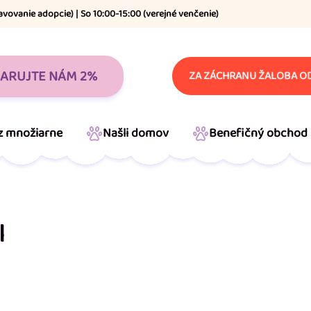
avovanie adopcie) | So 10:00-15:00 (verejné venčenie)
ARUJTE NÁM 2%
ZA ZÁCHRANU ŽALOBA OD
 z množiarne
Našli domov
Benefičný obchod
l