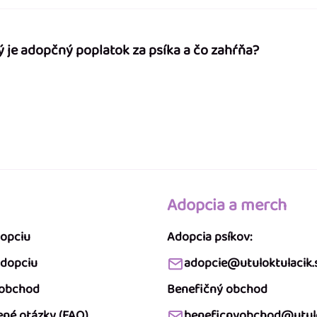
ý je adopčný poplatok za psíka a čo zahŕňa?
Adopcia a merch
dopciu
Adopcia psíkov:
adopciu
adopcie@utuloktulacik.
 obchod
Benefičný obchod
ené otázky (FAQ)
beneficnyobchod@utulo