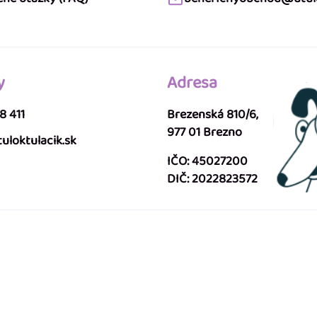
y
Adresa
8 411
Brezenská 810/6,
977 01 Brezno
uloktulacik.sk
IČO: 45027200
DIČ: 2022823572