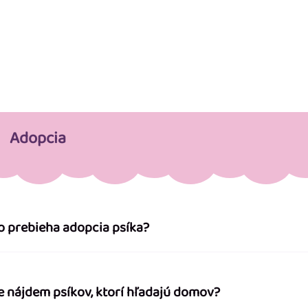
Adopcia
o prebieha adopcia psíka?
e nájdem psíkov, ktorí hľadajú domov?