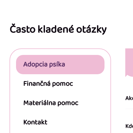
Z
á
p
Často kladené otázky
ä
t
Adopcia psíka
i
e
Finančná pomoc
Ak
Materiálna pomoc
Kontakt
Kd