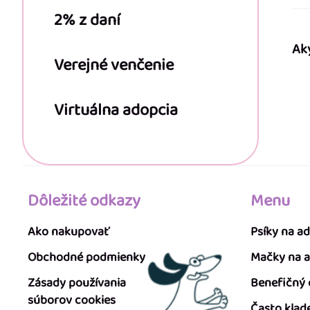
2% z daní
Ak
Verejné venčenie
Virtuálna adopcia
Dôležité odkazy
Menu
Ako nakupovať
Psíky na a
Obchodné podmienky
Mačky na 
Zásady používania
Benefičný
súborov cookies
Často klad