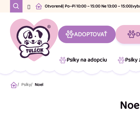
Prejsť
Otvorené
| Po–Pi 10:00 – 15:00 Ne 13:00 – 15:00
(vyb
na
obsah
ADOPTOVAŤ
D
Psíky na adopciu
Psíky
Psíky
Noel
Domov
Noe