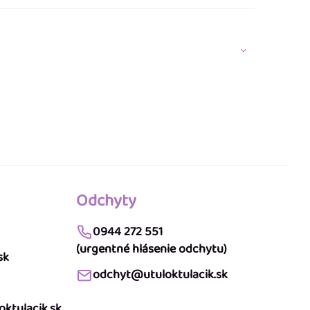
Odchyty
0944 272 551
(urgentné hlásenie odchytu)
sk
odchyt@utuloktulacik.sk
ktulacik.sk