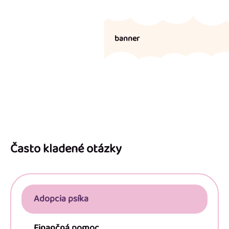
banner
Z
á
p
Často kladené otázky
ä
t
i
Adopcia psíka
e
Finančná pomoc