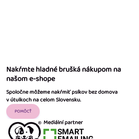
Nakŕmte hladné brušká nákupom na
našom e-shope
Spoločne môžeme nakŕmiť psíkov bez domova
v útulkoch na celom Slovensku.
POMÔCŤ
Mediální partner