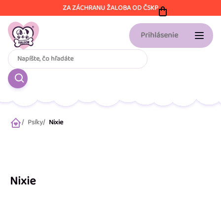
Prejsť
ZA ZÁCHRANU ŽALOBA OD ČSKP
na
obsah
Prihlásenie
Psíky
Nixie
Domov
Nixie