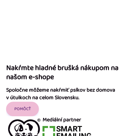
Nakŕmte hladné brušká nákupom na
našom e-shope
Spoločne môžeme nakŕmiť psíkov bez domova
v útulkoch na celom Slovensku.
POMÔCŤ
Mediální partner