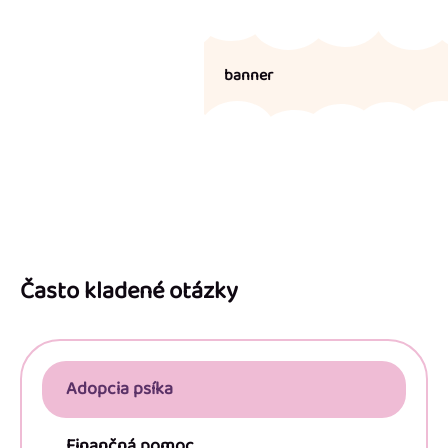
banner
Z
á
p
Často kladené otázky
ä
t
i
Adopcia psíka
e
Finančná pomoc