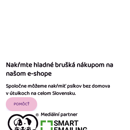
Nakŕmte hladné brušká nákupom na
našom e-shope
Spoločne môžeme nakŕmiť psíkov bez domova
v útulkoch na celom Slovensku.
POMÔCŤ
Mediální partner