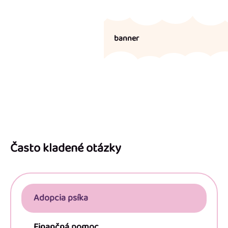
banner
Z
á
p
Často kladené otázky
ä
t
i
Adopcia psíka
e
Finančná pomoc