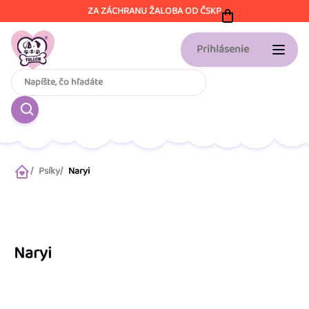
Prejsť
ZA ZÁCHRANU ŽALOBA OD ČSKP
na
obsah
Prihlásenie
Psíky
Naryi
Domov
Naryi