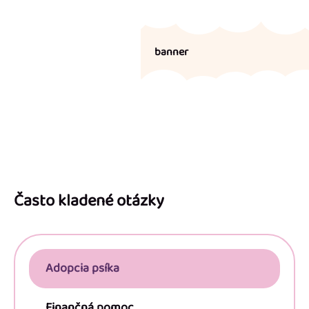
banner
Z
á
p
Často kladené otázky
ä
t
i
Adopcia psíka
e
Finančná pomoc