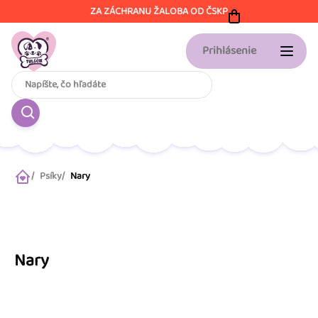
Prejsť
ZA ZÁCHRANU ŽALOBA OD ČSKP
na
obsah
Prihlásenie
Psíky
Nary
Domov
Nary