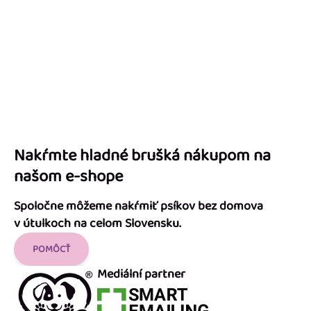
Nakŕmte hladné brušká nákupom na
našom e-shope
Spoločne môžeme nakŕmiť psíkov bez domova
v útulkoch na celom Slovensku.
POMÔCŤ
Mediální partner