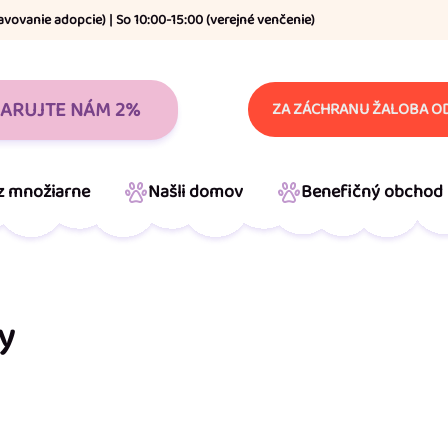
avovanie adopcie) | So 10:00-15:00 (verejné venčenie)
ARUJTE NÁM 2%
ZA ZÁCHRANU ŽALOBA OD
 z množiarne
Našli domov
Benefičný obchod
y