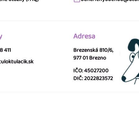
y
Adresa
8 411
Brezenská 810/6,
977 01 Brezno
uloktulacik.sk
IČO: 45027200
DIČ: 2022823572