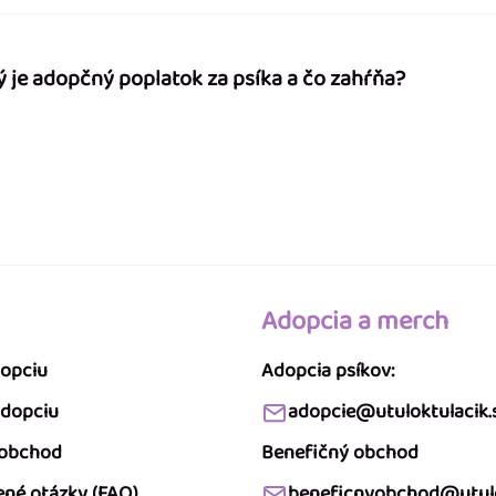
ý je adopčný poplatok za psíka a čo zahŕňa?
Adopcia a merch
dopciu
Adopcia psíkov:
adopciu
adopcie@utuloktulacik.
 obchod
Benefičný obchod
ené otázky (FAQ)
beneficnyobchod@utulo