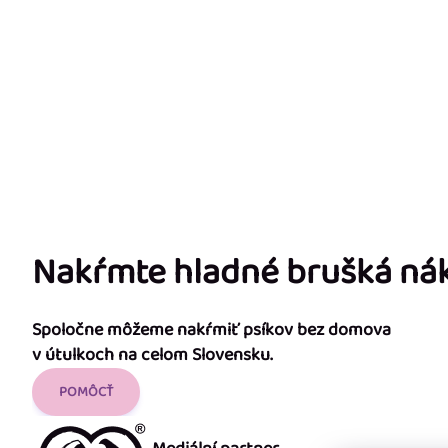
Nakŕmte hladné brušká n
Spoločne môžeme nakŕmiť psíkov bez domova
v útulkoch na celom Slovensku.
POMÔCŤ