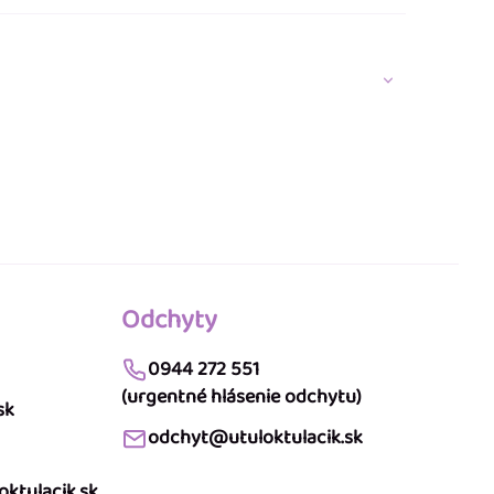
Odchyty
0944 272 551
(urgentné hlásenie odchytu)
sk
odchyt@utuloktulacik.sk
ktulacik.sk