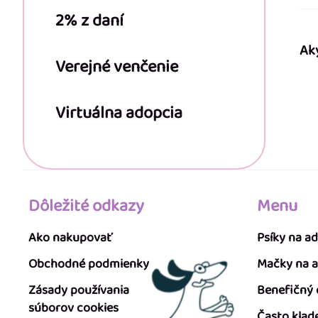
2% z daní
Ak
Verejné venčenie
Virtuálna adopcia
Dôležité odkazy
Menu
Ako nakupovať
Psíky na a
Obchodné podmienky
Mačky na 
Zásady používania
Benefičný
súborov cookies
Často klad