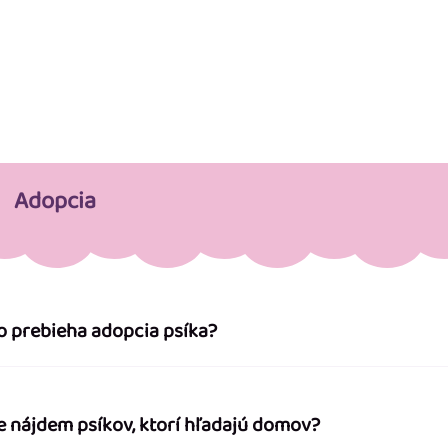
Adopcia
o prebieha adopcia psíka?
e nájdem psíkov, ktorí hľadajú domov?