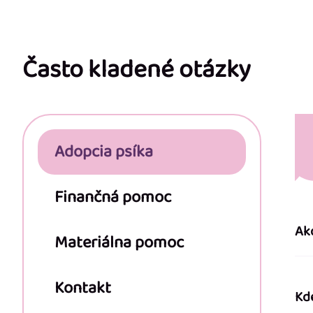
Z
á
p
Často kladené otázky
ä
t
Adopcia psíka
i
e
Finančná pomoc
Ak
Materiálna pomoc
Kontakt
Kd