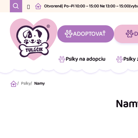
Prejsť
Otvorené
| Po–Pi 10:00 – 15:00 Ne 13:00 – 15:00
(vyb
na
obsah
ADOPTOVAŤ
D
Psíky na adopciu
Psíky
Psíky
Namy
Domov
Nam