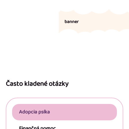
banner
Z
á
p
Často kladené otázky
ä
t
i
Adopcia psíka
e
Finančná pomoc