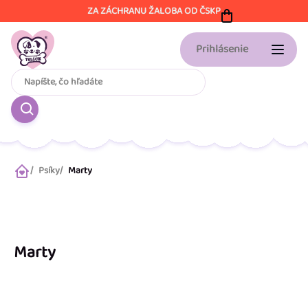
Prejsť
ZA ZÁCHRANU ŽALOBA OD ČSKP
na
obsah
Prihlásenie
Psíky
Marty
Domov
Marty