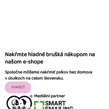
Nakŕmte hladné brušká nákupom na
našom e-shope
Spoločne môžeme nakŕmiť psíkov bez domova
v útulkoch na celom Slovensku.
POMÔCŤ
Mediální partner