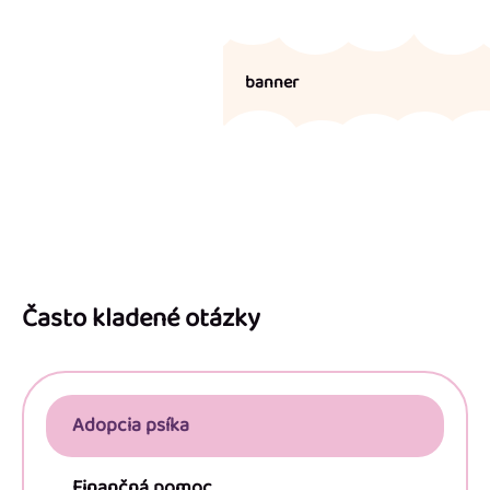
banner
Z
á
p
Často kladené otázky
ä
t
i
Adopcia psíka
e
Finančná pomoc