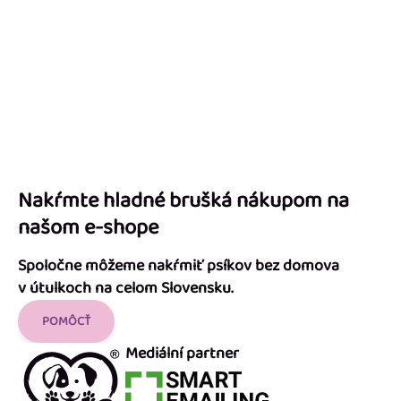
Nakŕmte hladné brušká nákupom na
našom e-shope
Spoločne môžeme nakŕmiť psíkov bez domova
v útulkoch na celom Slovensku.
POMÔCŤ
Mediální partner