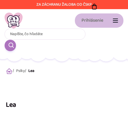
Prejsť
ZA ZÁCHRANU ŽALOBA OD ČSKP
na
obsah
Prihlásenie
Psíky
Lea
Domov
Lea