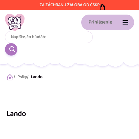
Prejsť
ZA ZÁCHRANU ŽALOBA OD ČSKP
na
obsah
Prihlásenie
Psíky
Lando
Domov
Lando