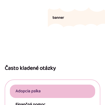
banner
Z
á
p
Často kladené otázky
ä
t
i
Adopcia psíka
e
Finančná pomoc