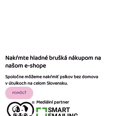
Nakŕmte hladné brušká nákupom na
našom e-shope
Spoločne môžeme nakŕmiť psíkov bez domova
v útulkoch na celom Slovensku.
POMÔCŤ
Mediální partner