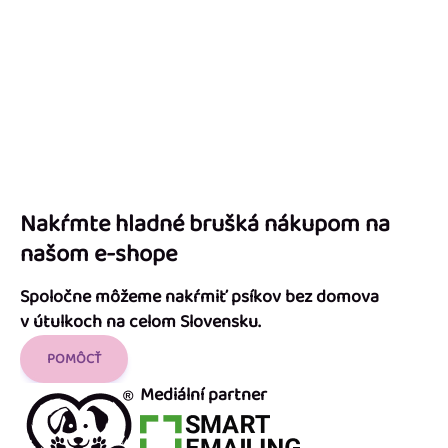
Nakŕmte hladné brušká nákupom na
našom e-shope
Spoločne môžeme nakŕmiť psíkov bez domova
v útulkoch na celom Slovensku.
POMÔCŤ
Mediální partner