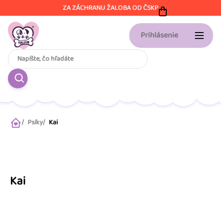
Prejsť
ZA ZÁCHRANU ŽALOBA OD ČSKP
na
obsah
Prihlásenie
Psíky
Kai
Domov
Kai