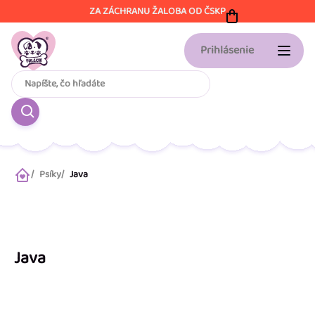
Prejsť
ZA ZÁCHRANU ŽALOBA OD ČSKP
na
obsah
Prihlásenie
Psíky
Java
Domov
Java