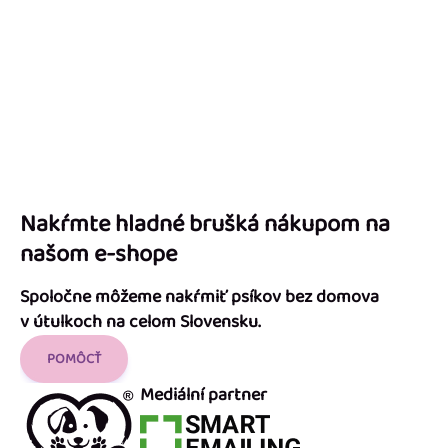
Nakŕmte hladné brušká nákupom na
našom e-shope
Spoločne môžeme nakŕmiť psíkov bez domova
v útulkoch na celom Slovensku.
POMÔCŤ
Mediální partner