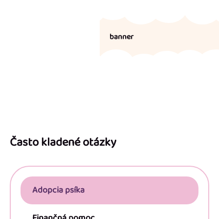
banner
Z
á
p
Často kladené otázky
ä
t
i
Adopcia psíka
e
Finančná pomoc