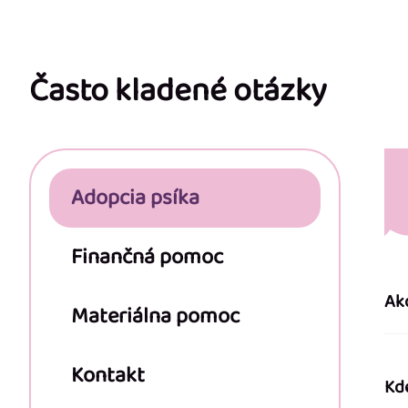
Z
á
p
Často kladené otázky
ä
t
Adopcia psíka
i
e
Finančná pomoc
Ak
Materiálna pomoc
Kontakt
Kd