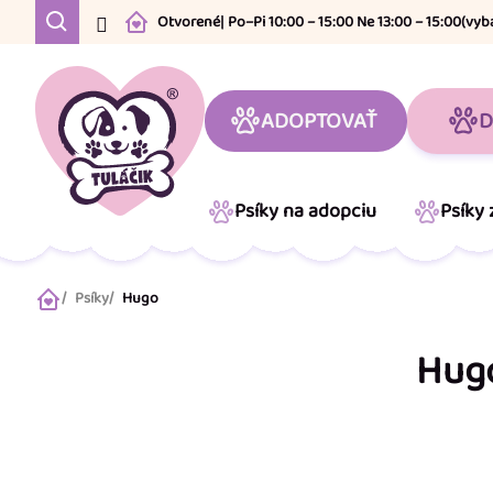
Prejsť
Otvorené
| Po–Pi 10:00 – 15:00 Ne 13:00 – 15:00
(vyb
na
obsah
ADOPTOVAŤ
D
Psíky na adopciu
Psíky
Psíky
Hugo
Domov
Hug