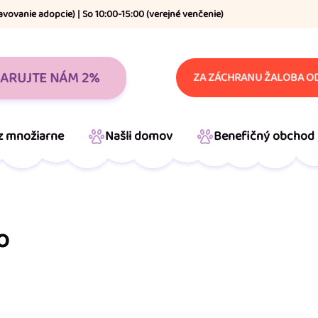
avovanie adopcie) | So 10:00-15:00 (verejné venčenie)
ARUJTE NÁM 2%
ZA ZÁCHRANU ŽALOBA OD
 z množiarne
Našli domov
Benefičný obchod
o