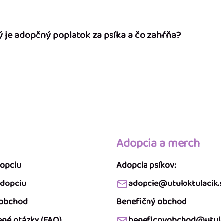
ý je adopčný poplatok za psíka a čo zahŕňa?
Adopcia a merch
dopciu
Adopcia psíkov:
adopciu
adopcie@utuloktulacik.
 obchod
Benefičný obchod
ené otázky (FAQ)
beneficnyobchod@utulo