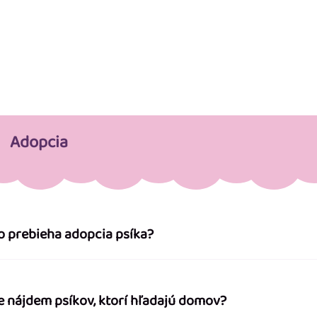
Adopcia
o prebieha adopcia psíka?
e nájdem psíkov, ktorí hľadajú domov?