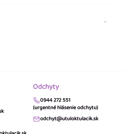
Odchyty
0944 272 551
(urgentné hlásenie odchytu)
sk
odchyt@utuloktulacik.sk
ktulacik.sk