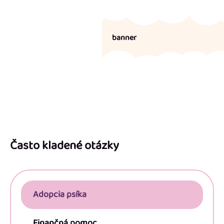
banner
Z
á
p
Často kladené otázky
ä
t
i
Adopcia psíka
e
Finančná pomoc