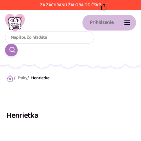
Prejsť
ZA ZÁCHRANU ŽALOBA OD ČSKP
na
obsah
Prihlásenie
Psíky
Henrietka
Domov
Henrietka