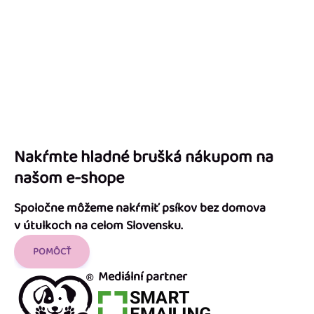
Nakŕmte hladné brušká nákupom na
našom e-shope
Spoločne môžeme nakŕmiť psíkov bez domova
v útulkoch na celom Slovensku.
POMÔCŤ
Mediální partner