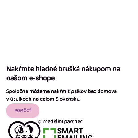
Nakŕmte hladné brušká nákupom na
našom e-shope
Spoločne môžeme nakŕmiť psíkov bez domova
v útulkoch na celom Slovensku.
POMÔCŤ
Mediální partner