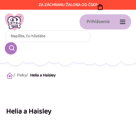
Prejsť
ZA ZÁCHRANU ŽALOBA OD ČSKP
na
obsah
Prihlásenie
Psíky
Helia a Haisley
Domov
Helia a Haisley