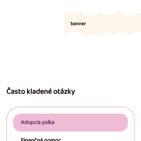
banner
Z
á
p
Často kladené otázky
ä
t
i
Adopcia psíka
e
Finančná pomoc