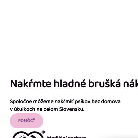
Nakŕmte hladné brušká n
Spoločne môžeme nakŕmiť psíkov bez domova
v útulkoch na celom Slovensku.
POMÔCŤ