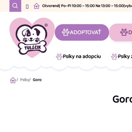
Prejsť
Otvorené
| Po–Pi 10:00 – 15:00 Ne 13:00 – 15:00
(vyb
na
obsah
ADOPTOVAŤ
D
Psíky na adopciu
Psíky
Psíky
Goro
Domov
Gor