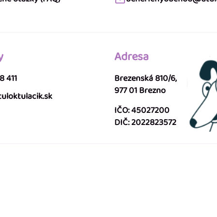
y
Adresa
8 411
Brezenská 810/6,
977 01 Brezno
uloktulacik.sk
IČO: 45027200
DIČ: 2022823572