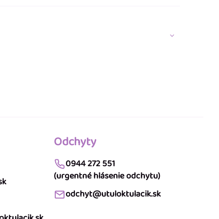
Odchyty
0944 272 551
(urgentné hlásenie odchytu)
sk
odchyt@utuloktulacik.sk
ktulacik.sk