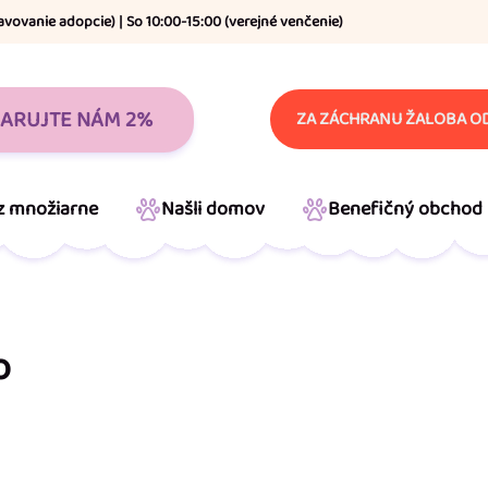
avovanie adopcie) | So 10:00-15:00 (verejné venčenie)
ARUJTE NÁM 2%
ZA ZÁCHRANU ŽALOBA OD
 z množiarne
Našli domov
Benefičný obchod
o