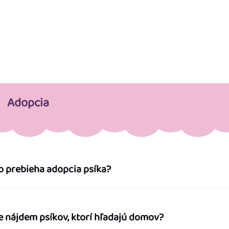
Adopcia
o prebieha adopcia psíka?
e nájdem psíkov, ktorí hľadajú domov?