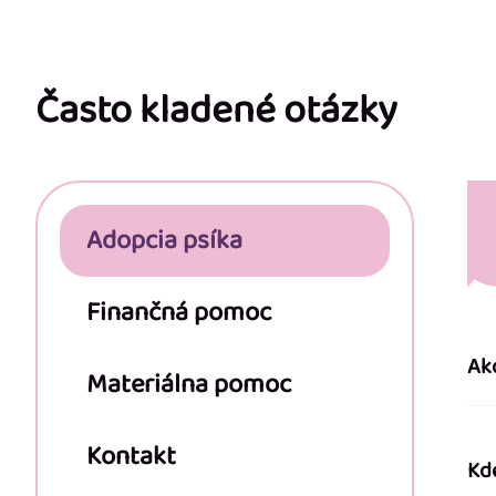
Z
á
p
Často kladené otázky
ä
t
Adopcia psíka
i
e
Finančná pomoc
Ak
Materiálna pomoc
Kontakt
Kd