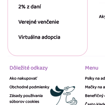
2% z daní
Ak
Verejné venčenie
Virtuálna adopcia
Dôležité odkazy
Menu
Ako nakupovať
Psíky na a
Obchodné podmienky
Mačky na 
Zásady používania
Benefičný
súborov cookies
Často klad