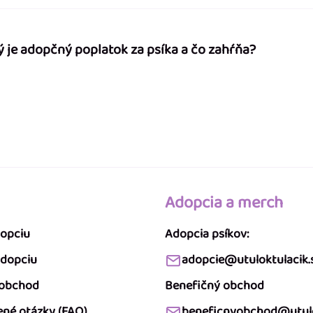
ý je adopčný poplatok za psíka a čo zahŕňa?
Adopcia a merch
dopciu
Adopcia psíkov:
adopciu
adopcie@utuloktulacik.
 obchod
Benefičný obchod
ené otázky (FAQ)
beneficnyobchod@utulo