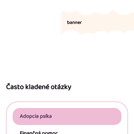
banner
Z
á
p
Často kladené otázky
ä
t
i
Adopcia psíka
e
Finančná pomoc