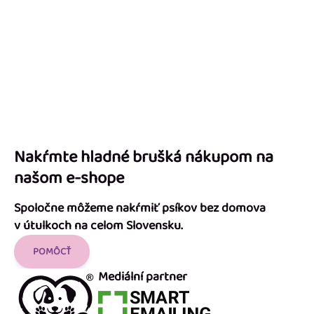
Nakŕmte hladné brušká nákupom na
našom e-shope
Spoločne môžeme nakŕmiť psíkov bez domova
v útulkoch na celom Slovensku.
POMÔCŤ
Mediální partner