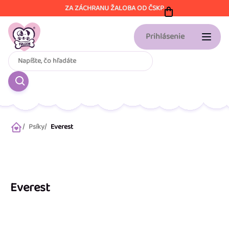
Prejsť
ZA ZÁCHRANU ŽALOBA OD ČSKP
na
obsah
Prihlásenie
Psíky
Everest
Domov
Everest