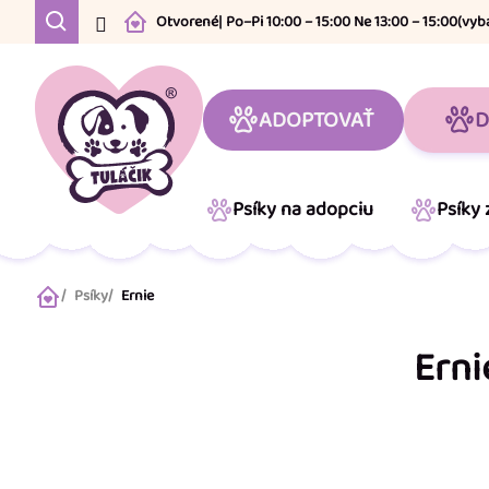
Prejsť
Otvorené
| Po–Pi 10:00 – 15:00 Ne 13:00 – 15:00
(vyb
na
obsah
ADOPTOVAŤ
D
Psíky na adopciu
Psíky
Psíky
Ernie
Domov
Erni