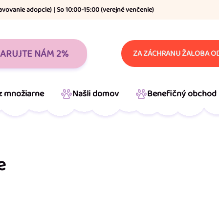
avovanie adopcie) | So 10:00-15:00 (verejné venčenie)
ARUJTE NÁM 2%
ZA ZÁCHRANU ŽALOBA OD
 z množiarne
Našli domov
Benefičný obchod
e