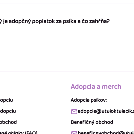
ý je adopčný poplatok za psíka a čo zahŕňa?
Adopcia a merch
dopciu
Adopcia psíkov:
adopciu
adopcie@utuloktulacik.
 obchod
Benefičný obchod
ené otázky (FAQ)
beneficnyobchod@utulo