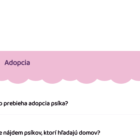
Adopcia
o prebieha adopcia psíka?
e nájdem psíkov, ktorí hľadajú domov?