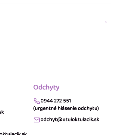
Odchyty
0944 272 551
(urgentné hlásenie odchytu)
sk
odchyt@utuloktulacik.sk
ktulacik.sk