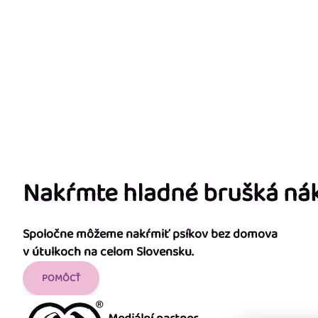
Nakŕmte hladné brušká n
Spoločne môžeme nakŕmiť psíkov bez domova
v útulkoch na celom Slovensku.
POMÔCŤ