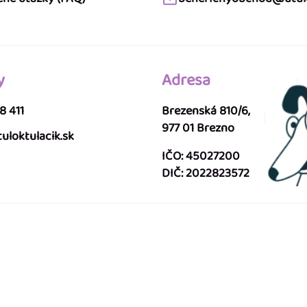
y
Adresa
8 411
Brezenská 810/6,
977 01 Brezno
uloktulacik.sk
IČO: 45027200
DIČ: 2022823572