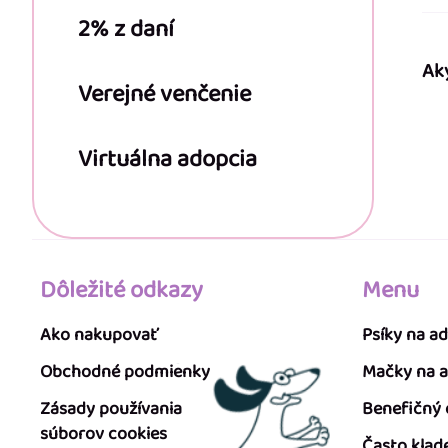
2% z daní
Ak
Verejné venčenie
Virtuálna adopcia
Dôležité odkazy
Menu
Ako nakupovať
Psíky na a
Obchodné podmienky
Mačky na 
Zásady používania
Benefičný
súborov cookies
Často klad