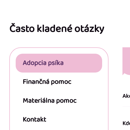
Z
á
p
Často kladené otázky
ä
t
Adopcia psíka
i
e
Finančná pomoc
Ak
Materiálna pomoc
Kontakt
Kd