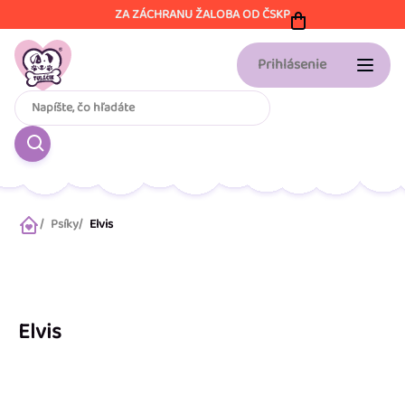
Prejsť
ZA ZÁCHRANU ŽALOBA OD ČSKP
na
obsah
Prihlásenie
Psíky
Elvis
Domov
Elvis