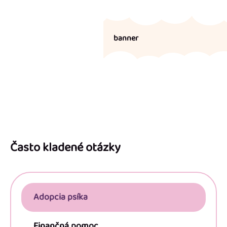
banner
Z
á
p
Často kladené otázky
ä
t
i
Adopcia psíka
e
Finančná pomoc