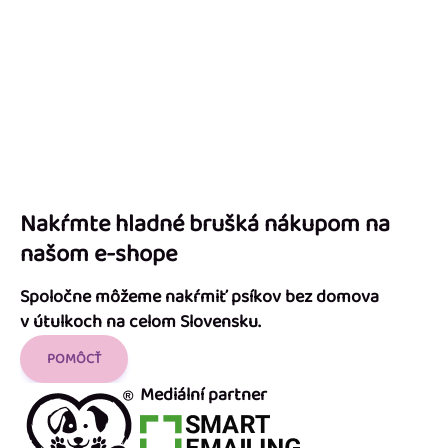
Nakŕmte hladné brušká nákupom na
našom e-shope
Spoločne môžeme nakŕmiť psíkov bez domova
v útulkoch na celom Slovensku.
POMÔCŤ
Mediální partner