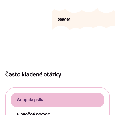
banner
Z
á
p
Často kladené otázky
ä
t
i
Adopcia psíka
e
Finančná pomoc