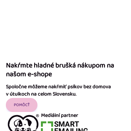
Nakŕmte hladné brušká nákupom na
našom e-shope
Spoločne môžeme nakŕmiť psíkov bez domova
v útulkoch na celom Slovensku.
POMÔCŤ
Mediální partner