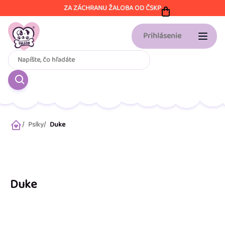
Prejsť
ZA ZÁCHRANU ŽALOBA OD ČSKP
na
obsah
Prihlásenie
Psíky
Duke
Domov
Duke