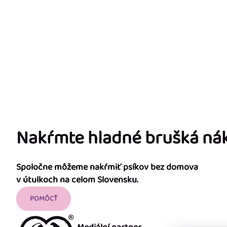
Nakŕmte hladné brušká n
Spoločne môžeme nakŕmiť psíkov bez domova
v útulkoch na celom Slovensku.
POMÔCŤ