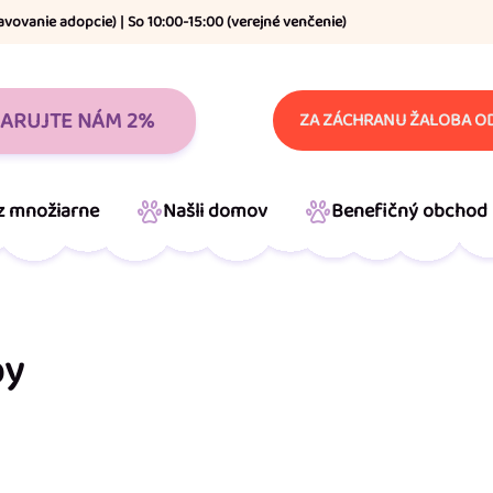
avovanie adopcie) | So 10:00-15:00 (verejné venčenie)
ARUJTE NÁM 2%
ZA ZÁCHRANU ŽALOBA OD
 z množiarne
Našli domov
Benefičný obchod
by