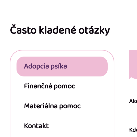
Z
á
p
Často kladené otázky
ä
t
Adopcia psíka
i
e
Finančná pomoc
Ak
Materiálna pomoc
Kontakt
Kd