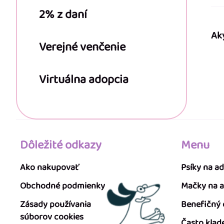
2% z daní
Ak
Verejné venčenie
Virtuálna adopcia
Dôležité odkazy
Menu
Ako nakupovať
Psíky na a
Obchodné podmienky
Mačky na 
Zásady používania
Benefičný
súborov cookies
Často klad