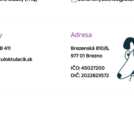
y
Adresa
8 411
Brezenská 810/6,
977 01 Brezno
uloktulacik.sk
IČO: 45027200
DIČ: 2022823572