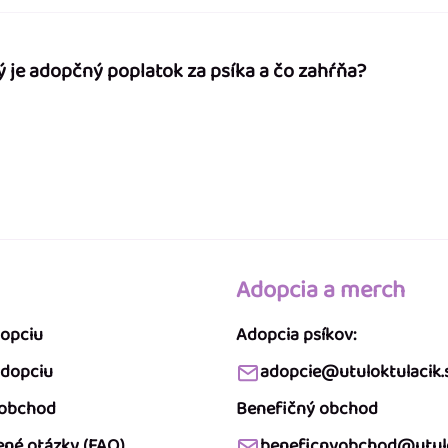
ý je adopčný poplatok za psíka a čo zahŕňa?
Adopcia a merch
dopciu
Adopcia psíkov:
adopciu
adopcie@utuloktulacik.
 obchod
Benefičný obchod
ené otázky (FAQ)
beneficnyobchod@utulo