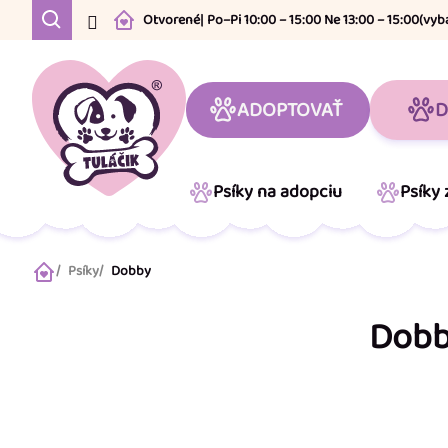
Prejsť
Otvorené
| Po–Pi 10:00 – 15:00 Ne 13:00 – 15:00
(vyb
na
obsah
ADOPTOVAŤ
D
Psíky na adopciu
Psíky
Psíky
Dobby
Domov
Dob