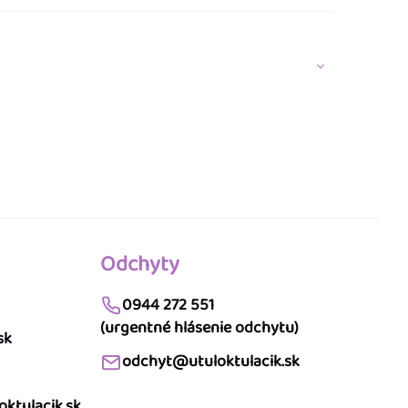
Odchyty
0944 272 551
(urgentné hlásenie odchytu)
sk
odchyt@utuloktulacik.sk
ktulacik.sk