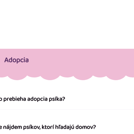
Adopcia
o prebieha adopcia psíka?
e nájdem psíkov, ktorí hľadajú domov?