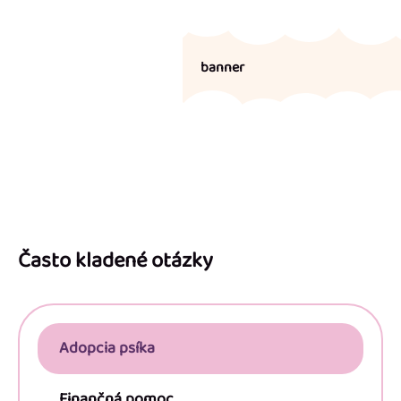
banner
Z
á
p
Často kladené otázky
ä
t
i
Adopcia psíka
e
Finančná pomoc