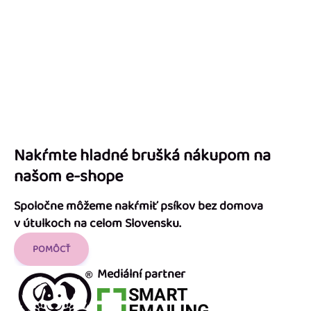
Nakŕmte hladné brušká nákupom na
našom e-shope
Spoločne môžeme nakŕmiť psíkov bez domova
v útulkoch na celom Slovensku.
POMÔCŤ
Mediální partner