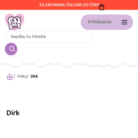
Prejsť
ZA ZÁCHRANU ŽALOBA OD ČSKP
na
obsah
Prihlásenie
Psíky
Dirk
Domov
Dirk