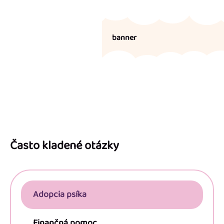
banner
Z
á
p
Často kladené otázky
ä
t
i
Adopcia psíka
e
Finančná pomoc