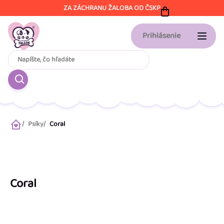
Prejsť
ZA ZÁCHRANU ŽALOBA OD ČSKP
na
obsah
Prihlásenie
Psíky
Coral
Domov
Coral