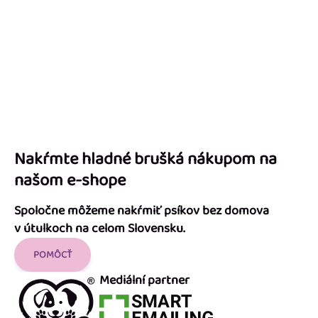
Nakŕmte hladné brušká nákupom na
našom e-shope
Spoločne môžeme nakŕmiť psíkov bez domova
v útulkoch na celom Slovensku.
POMÔCŤ
Mediální partner