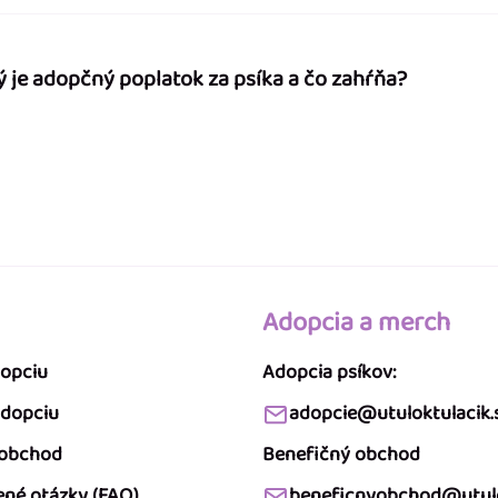
ý je adopčný poplatok za psíka a čo zahŕňa?
Adopcia a merch
dopciu
Adopcia psíkov:
adopciu
adopcie@utuloktulacik.
 obchod
Benefičný obchod
ené otázky (FAQ)
beneficnyobchod@utulo