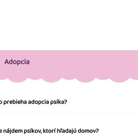
Adopcia
o prebieha adopcia psíka?
e nájdem psíkov, ktorí hľadajú domov?