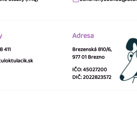
y
Adresa
8 411
Brezenská 810/6,
977 01 Brezno
uloktulacik.sk
IČO: 45027200
DIČ: 2022823572