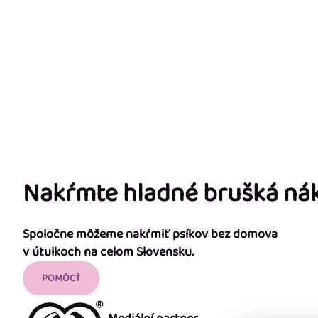
Nakŕmte hladné brušká n
Spoločne môžeme nakŕmiť psíkov bez domova
v útulkoch na celom Slovensku.
POMÔCŤ