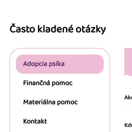
Z
á
p
Často kladené otázky
ä
t
Adopcia psíka
i
e
Finančná pomoc
Ak
Materiálna pomoc
Kontakt
Kd