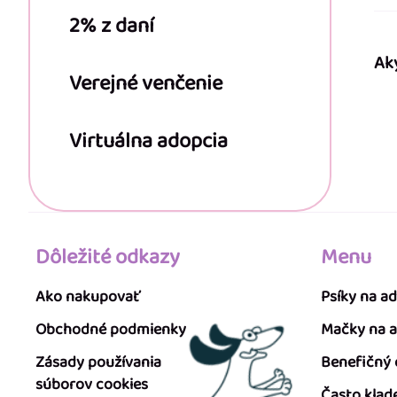
2% z daní
Ak
Verejné venčenie
Virtuálna adopcia
Dôležité odkazy
Menu
Ako nakupovať
Psíky na a
Obchodné podmienky
Mačky na 
Zásady používania
Benefičný
súborov cookies
Často klad