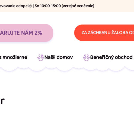
avovanie adopcie) | So 10:00-15:00 (verejné venčenie)
ARUJTE NÁM 2%
ZA ZÁCHRANU ŽALOBA OD
 z množiarne
Našli domov
Benefičný obchod
r