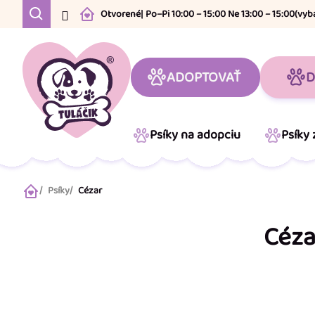
Prejsť
Otvorené
| Po–Pi 10:00 – 15:00 Ne 13:00 – 15:00
(vyb
na
obsah
ADOPTOVAŤ
D
Psíky na adopciu
Psíky
Psíky
Cézar
Domov
Céza