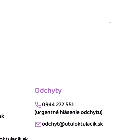
Odchyty
0944 272 551
(urgentné hlásenie odchytu)
sk
odchyt@utuloktulacik.sk
ktulacik.sk