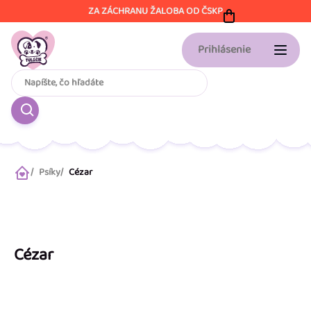
Prejsť
ZA ZÁCHRANU ŽALOBA OD ČSKP
na
obsah
Prihlásenie
Psíky
Cézar
Domov
Cézar