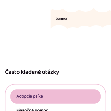
banner
Z
á
p
Často kladené otázky
ä
t
i
Adopcia psíka
e
Finančná pomoc