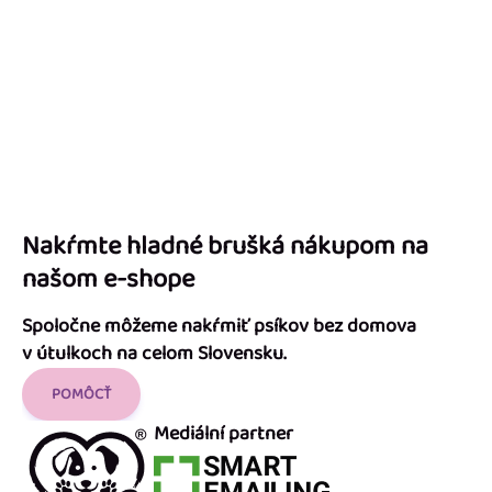
Nakŕmte hladné brušká nákupom na
našom e-shope
Spoločne môžeme nakŕmiť psíkov bez domova
v útulkoch na celom Slovensku.
POMÔCŤ
Mediální partner