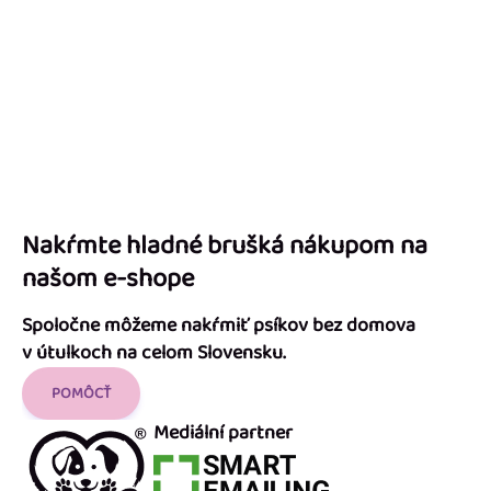
Nakŕmte hladné brušká nákupom na
našom e-shope
Spoločne môžeme nakŕmiť psíkov bez domova
v útulkoch na celom Slovensku.
POMÔCŤ
Mediální partner