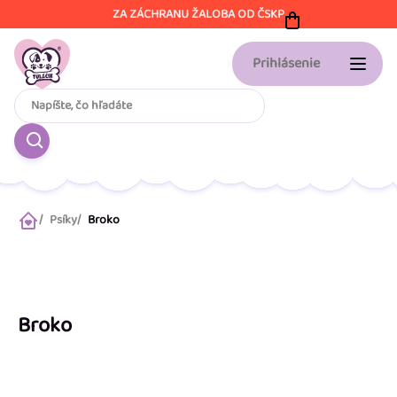
Prejsť
ZA ZÁCHRANU ŽALOBA OD ČSKP
na
obsah
Prihlásenie
Psíky
Broko
Domov
Broko