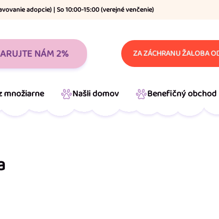
avovanie adopcie) | So 10:00-15:00 (verejné venčenie)
ARUJTE NÁM 2%
ZA ZÁCHRANU ŽALOBA OD
 z množiarne
Našli domov
Benefičný obchod
a