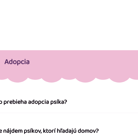
Adopcia
o prebieha adopcia psíka?
e nájdem psíkov, ktorí hľadajú domov?