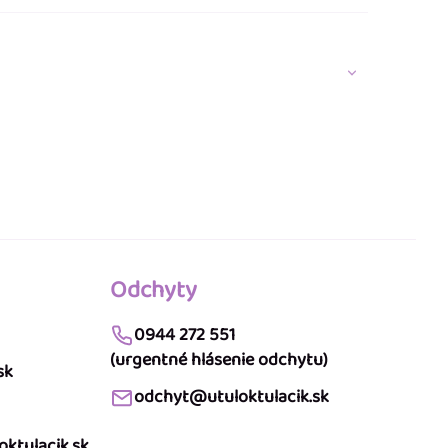
Odchyty
0944 272 551
(urgentné hlásenie odchytu)
sk
odchyt@utuloktulacik.sk
ktulacik.sk