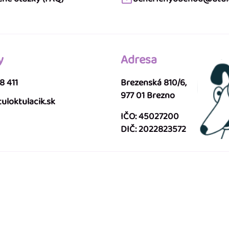
y
Adresa
8 411
Brezenská 810/6,
977 01 Brezno
uloktulacik.sk
IČO: 45027200
DIČ: 2022823572