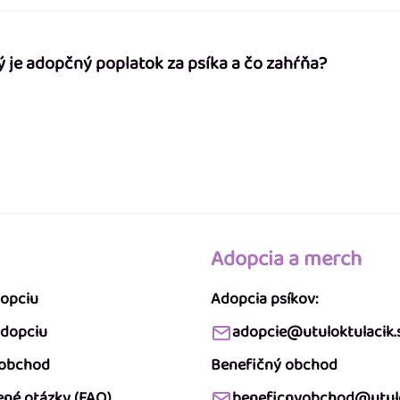
ý je adopčný poplatok za psíka a čo zahŕňa?
Adopcia a merch
dopciu
Adopcia psíkov:
adopciu
adopcie@utuloktulacik.
 obchod
Benefičný obchod
ené otázky (FAQ)
beneficnyobchod@utulo