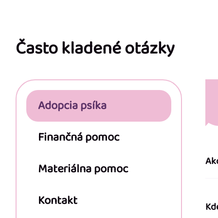
Z
á
p
Často kladené otázky
ä
t
Adopcia psíka
i
e
Finančná pomoc
Ak
Materiálna pomoc
Kontakt
Kd