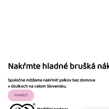
Nakŕmte hladné brušká n
Spoločne môžeme nakŕmiť psíkov bez domova
v útulkoch na celom Slovensku.
POMÔCŤ