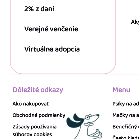
2% z daní
Ak
Verejné venčenie
Virtuálna adopcia
Dôležité odkazy
Menu
Ako nakupovať
Psíky na a
Obchodné podmienky
Mačky na 
Zásady používania
Benefičný
súborov cookies
Často klad