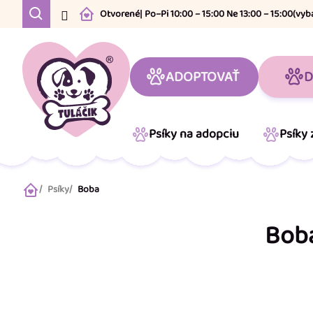
Prejsť
Otvorené
| Po–Pi 10:00 – 15:00 Ne 13:00 – 15:00
(vyb
na
obsah
ADOPTOVAŤ
D
Psíky na adopciu
Psíky
Psíky
Boba
Domov
Bob