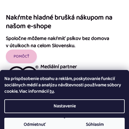
Nakŕmte hladné brušká nákupom na
našom e-shope
Spoločne môžeme nakŕmiť psíkov bez domova
v útulkoch na celom Slovensku.
POMÔCŤ
Mediální partner
Na prispôsobenie obsahu a reklám, poskytovanie funkcií
sociálnych médií a analýzu návštevnosti používame súbory
cookie. Viac informácií
tu
.
Nastavenie
Copyright 2026
Útulok Tuláčik
. Všetky práva vyhradené.
Upraviť
nastavenie cookies
Odmietnuť
Súhlasím