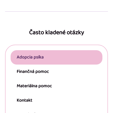
Z
á
p
Často kladené otázky
ä
t
i
Adopcia psíka
e
Finančná pomoc
Materiálna pomoc
Kontakt