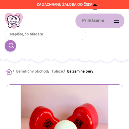
Prejsť
ZA ZÁCHRANU ŽALOBA OD ČSKP
na
obsah
Prihlásenie
Benefičný obchod
Tuláčik
Balzam na pery
Domov