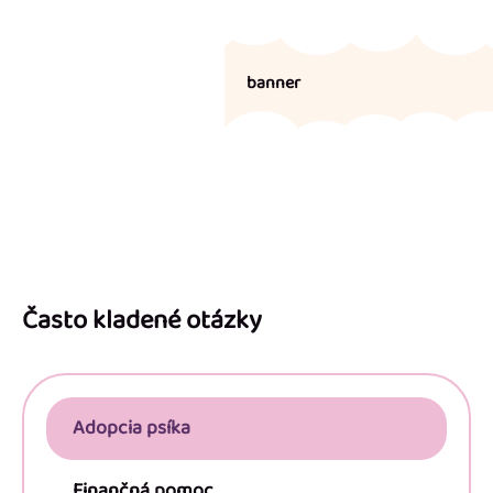
banner
Z
á
p
Často kladené otázky
ä
t
i
Adopcia psíka
e
Finančná pomoc