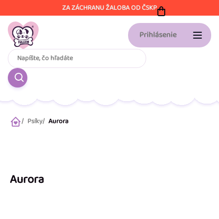
Prejsť
ZA ZÁCHRANU ŽALOBA OD ČSKP
na
obsah
Prihlásenie
Psíky
Aurora
Domov
Aurora