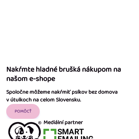
Nakŕmte hladné brušká nákupom na
našom e-shope
Spoločne môžeme nakŕmiť psíkov bez domova
v útulkoch na celom Slovensku.
POMÔCŤ
Mediální partner