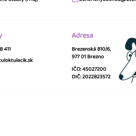
y
Adresa
8 411
Brezenská 810/6,
977 01 Brezno
uloktulacik.sk
IČO: 45027200
DIČ: 2022823572