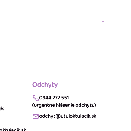
Odchyty
0944 272 551
(urgentné hlásenie odchytu)
sk
odchyt@utuloktulacik.sk
ktulacik.sk