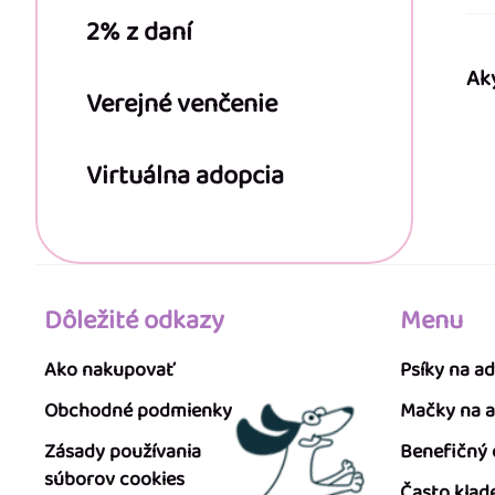
2% z daní
Ak
Verejné venčenie
Virtuálna adopcia
Dôležité odkazy
Menu
Ako nakupovať
Psíky na a
Obchodné podmienky
Mačky na 
Zásady používania
Benefičný
súborov cookies
Často klad