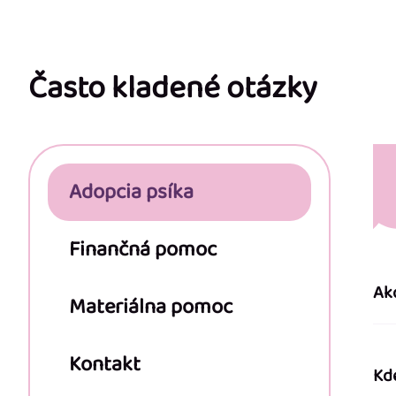
Z
á
p
Často kladené otázky
ä
t
Adopcia psíka
i
e
Finančná pomoc
Ak
Materiálna pomoc
Kontakt
Kd