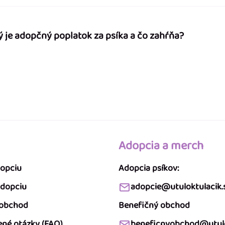
ý je adopčný poplatok za psíka a čo zahŕňa?
Adopcia a merch
dopciu
Adopcia psíkov:
adopciu
adopcie@utuloktulacik.
 obchod
Benefičný obchod
ené otázky (FAQ)
beneficnyobchod@utulo