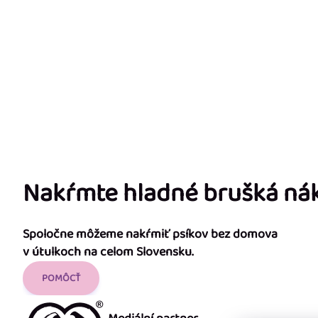
Nakŕmte hladné brušká n
Spoločne môžeme nakŕmiť psíkov bez domova
v útulkoch na celom Slovensku.
POMÔCŤ