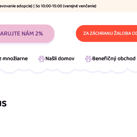
avovanie adopcie) | So 10:00-15:00 (verejné venčenie)
ARUJTE NÁM 2%
ZA ZÁCHRANU ŽALOBA OD
 z množiarne
Našli domov
Benefičný obchod
us