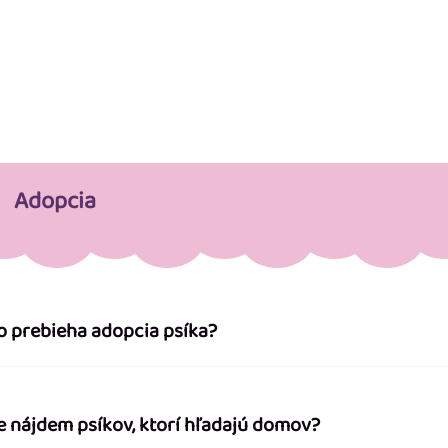
Adopcia
o prebieha adopcia psíka?
e nájdem psíkov, ktorí hľadajú domov?