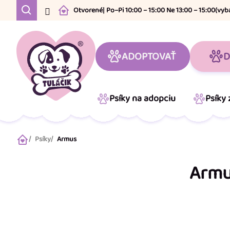
Prejsť
Otvorené
| Po–Pi 10:00 – 15:00 Ne 13:00 – 15:00
(vyb
na
obsah
ADOPTOVAŤ
D
Psíky na adopciu
Psíky
Psíky
Armus
Domov
Arm