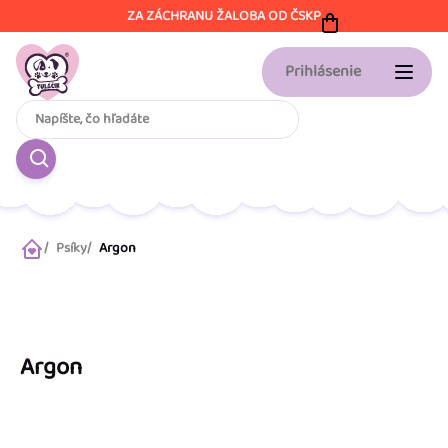
Prejsť
ZA ZÁCHRANU ŽALOBA OD ČSKP
na
obsah
Prihlásenie
Psíky
Argon
Domov
Argon