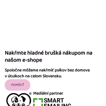
Nakŕmte hladné brušká nákupom na
našom e-shope
Spoločne môžeme nakŕmiť psíkov bez domova
v útulkoch na celom Slovensku.
POMÔCŤ
Mediální partner