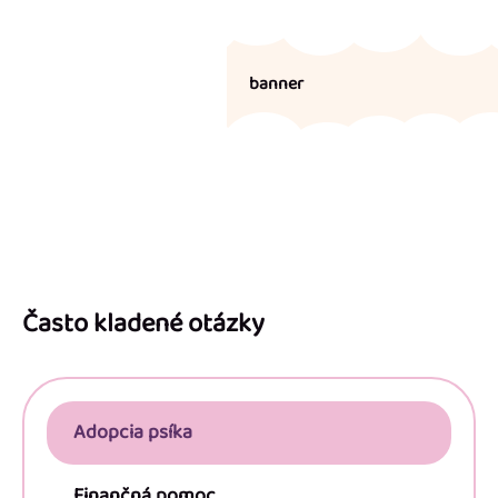
banner
Z
á
p
Často kladené otázky
ä
t
i
Adopcia psíka
e
Finančná pomoc