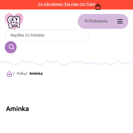
Prejsť
ZA ZÁCHRANU ŽALOBA OD ČSKP
na
obsah
Prihlásenie
Psíky
Aminka
Domov
Aminka