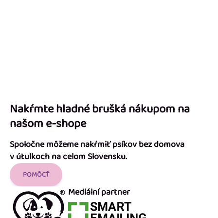
Nakŕmte hladné brušká nákupom na
našom e-shope
Spoločne môžeme nakŕmiť psíkov bez domova
v útulkoch na celom Slovensku.
POMÔCŤ
Mediální partner