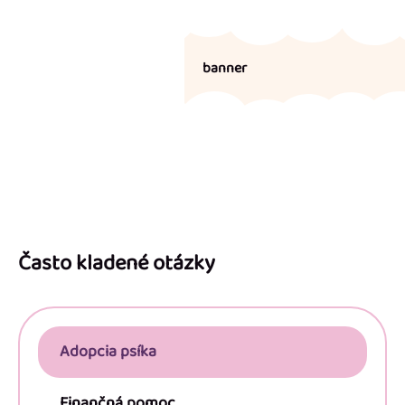
banner
Z
á
p
Často kladené otázky
ä
t
i
Adopcia psíka
e
Finančná pomoc